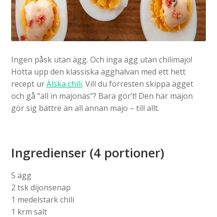
Ingen påsk utan ägg. Och inga ägg utan chilimajo!
Hotta upp den klassiska ägghalvan med ett hett
recept ur
Älska chili
. Vill du förresten skippa ägget
och gå ”all in majonäs”? Bara gör’t! Den här majon
gör sig bättre än all annan majo – till allt.
Ingredienser (4 portioner)
5 ägg
2 tsk dijonsenap
1 medelstark chili
1 krm salt