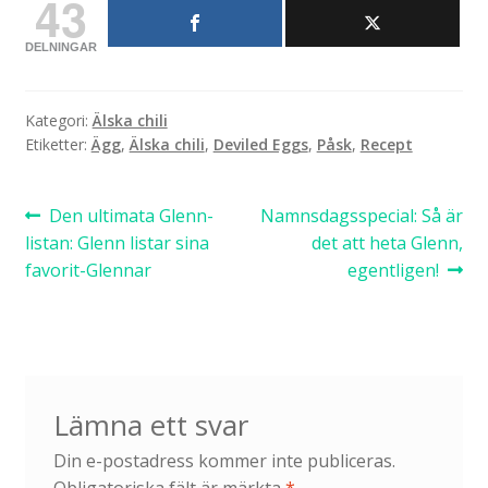
43
DELNINGAR
Kategori:
Älska chili
Etiketter:
Ägg
,
Älska chili
,
Deviled Eggs
,
Påsk
,
Recept
Inläggsnavigering
Föregående
Nästa
Den ultimata Glenn-
Namnsdagsspecial: Så är
inlägg:
inlägg:
listan: Glenn listar sina
det att heta Glenn,
favorit-Glennar
egentligen!
Lämna ett svar
Din e-postadress kommer inte publiceras.