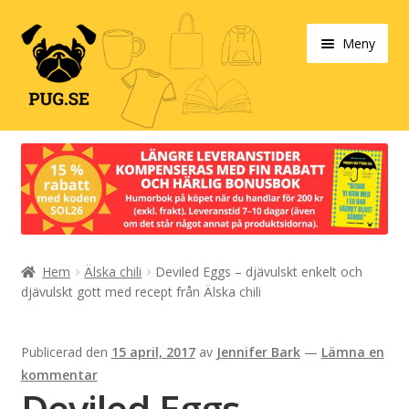
Hoppa
Hoppa
Meny
till
till
navigering
innehåll
Varukorg
Expand
Våra produkter
under
Designa själv!
Expand
Hem
Älska chili
Deviled Eggs – djävulskt enkelt och
Böcker
under
djävulskt gott med recept från Älska chili
Expand
Populärt
under
Publicerad den
15 april, 2017
av
Jennifer Bark
—
Lämna en
Expand
Info/villkor
kommentar
under
Deviled Eggs –