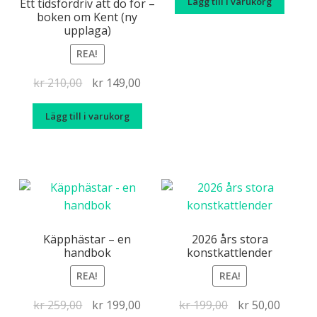
Lägg till i varukorg
priset
priset
Ett tidsfördriv att dö för –
boken om Kent (ny
var:
är:
upplaga)
kr 250,00.
kr 179
REA!
Det
Det
kr
210,00
kr
149,00
ursprungliga
nuvarande
Lägg till i varukorg
priset
priset
var:
är:
kr 210,00.
kr 149,00.
Käpphästar – en
2026 års stora
handbok
konstkattlender
REA!
REA!
Det
Det
Det
Det
kr
259,00
kr
199,00
kr
199,00
kr
50,00