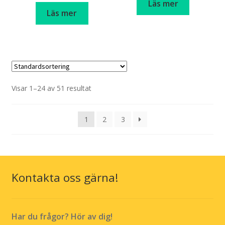
priset
priset
Läs mer
priset
priset
Läs mer
var:
är:
var:
är:
kr 139,00.
kr 89,0
kr 129,00.
kr 59,00.
Visar 1–24 av 51 resultat
1
2
3
Kontakta oss gärna!
Har du frågor? Hör av dig!