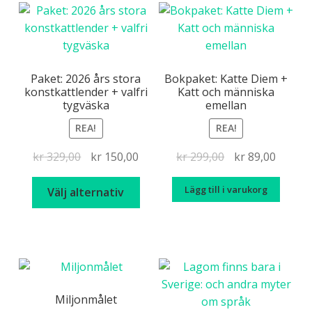
Paket: 2026 års stora
Bokpaket: Katte Diem +
konstkattlender + valfri
Katt och människa
tygväska
emellan
REA!
REA!
Det
Det
Det
Det
kr
329,00
kr
150,00
kr
299,00
kr
89,00
ursprungliga
nuvarande
ursprungliga
nuvar
Den
Lägg till i varukorg
priset
priset
priset
priset
Välj alternativ
här
var:
är:
var:
är:
produkten
kr 329,00.
kr 150,00.
kr 299,00.
kr 89,0
har
flera
varianter.
De
Miljonmålet
olika