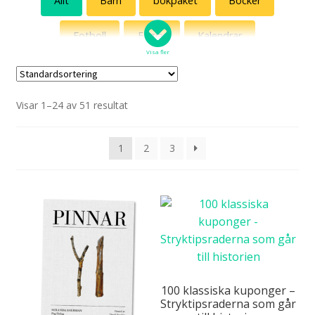
Allt
Barn
bokpaket
Böcker
Humor
Fotboll
Fåglar
Kalendrar
Expand
Populärt
Visa fler
under
konstkatter
Kultklassiker
Outlet
rea
Expand
Info/villkor
under
Visar 1–24 av 51 resultat
Specialpaket
Tygväskor
1
2
3
100 klassiska kuponger –
Stryktipsraderna som går