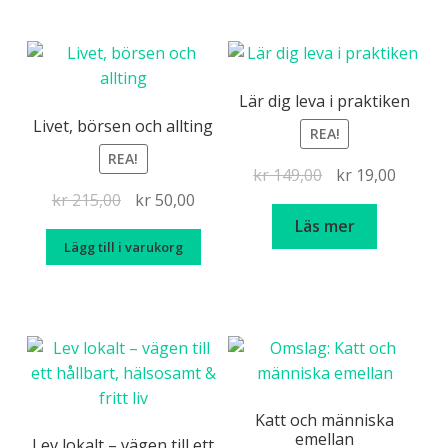
Lär dig leva i praktiken
Livet, börsen och allting
REA!
REA!
Det
Det
kr
149,00
kr
19,00
Det
Det
ursprungliga
nuvar
kr
215,00
kr
50,00
ursprungliga
nuvarande
priset
priset
Läs mer
Lägg till i varukorg
priset
priset
var:
är:
var:
är:
kr 149,00.
kr 19,0
kr 215,00.
kr 50,00.
Katt och människa
emellan
Lev lokalt – vägen till ett