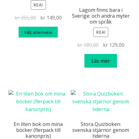
REA!
alternativen
Lagom finns bara i
kan
Sverige: och andra myter
Det
Det
kr
255,00
kr
149,00
väljas
om språk
ursprungliga
nuvarande
på
REA!
Välj alternativ
priset
priset
produktsidan
var:
är:
Det
Det
kr
189,00
kr
129,00
kr 255,00.
kr 149,00.
ursprungliga
nuvar
priset
priset
Läs mer
var:
är:
kr 189,00.
kr 129
En liten bok om mina
Stora Quizboken:
böcker (flerpack till
svenska stjärnor genom
kanonpris)
tiderna