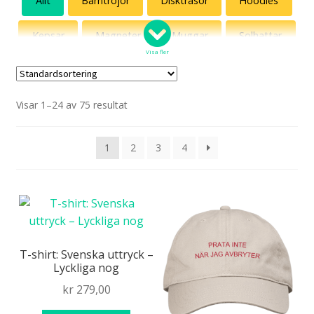
Allt
Barntröjor
Disktrasor
Hoodies
Jönssonligan
Kepsar
Magneter
Muggar
Solhattar
Killinggänget
Visa fler
Sweatshirts
T-shirts
Tygväskor
Roliga katter
Visar 1–24 av 75 resultat
Vattenflaskor
Svenska vitsord
1
2
3
4
Med ett ord
Diset!
Delvis Presley
T-shirt: Svenska uttryck –
Lyckliga nog
Fredsdruvor
kr
279,00
Artemis Hobbyhorses