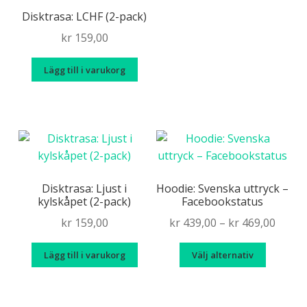
produkt
Älska chili
produk
Disktrasa: LCHF (2-pack)
har
kr
159,00
Kryss(t)ade fåglar
flera
variante
Lägg till i varukorg
De
Sverigemotiv
olika
alternat
Expand
Info/villkor
kan
under
väljas
på
produkt
Disktrasa: Ljust i
Hoodie: Svenska uttryck –
kylskåpet (2-pack)
Facebookstatus
Price
kr
159,00
kr
439,00
–
kr
469,00
range
Den
Lägg till i varukorg
Välj alternativ
kr 439
här
throu
produk
kr 469
har