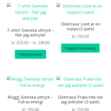
flera
variante
De
olika
Disktrasa: Livet är en
soppa (2-pack)
alternat
T-shirt: Svenska uttryck –
När jag avbryter
kan
kr
159,00
väljas
Price
kr
229,00
–
kr
249,00
på
Lägg till i varukorg
range:
Den
produkt
Välj alternativ
kr 229,00
här
through
produkten
kr 249,00
har
flera
varianter.
De
olika
Mugg: Svenska uttryck –
Disktrasa: Prata inte när
Full av energi
jag avbryter (2-pack)
alternativen
kan
kr
195,00
kr
159,00