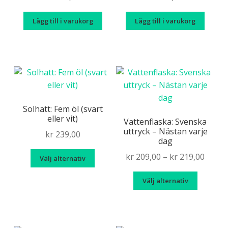
väljas
på
Lägg till i varukorg
Lägg till i varukorg
produktsidan
Solhatt: Fem öl (svart
eller vit)
Vattenflaska: Svenska
uttryck – Nästan varje
kr
239,00
dag
Den
Price
kr
209,00
–
kr
219,00
Välj alternativ
här
range
Den
produkten
Välj alternativ
kr 209
här
har
throu
produk
flera
kr 219
har
varianter.