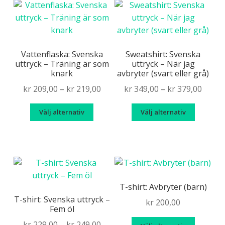
flera
De
variante
olika
De
alternativen
olika
kan
alternat
Vattenflaska: Svenska
Sweatshirt: Svenska
väljas
uttryck – Träning är som
uttryck – När jag
kan
på
knark
avbryter (svart eller grå)
väljas
produktsidan
Price
Price
kr
209,00
–
kr
219,00
kr
349,00
–
kr
379,00
på
range:
range
produkt
Den
Den
Välj alternativ
Välj alternativ
kr 209,00
kr 349
här
här
through
throu
produkten
produk
kr 219,00
kr 379
har
har
flera
flera
varianter.
variante
De
De
T-shirt: Avbryter (barn)
olika
olika
T-shirt: Svenska uttryck –
kr
200,00
Fem öl
alternativen
alternat
kan
kan
Den
Price
kr
229,00
–
kr
249,00