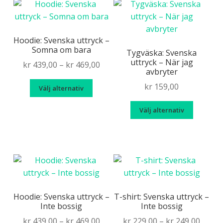
flera
De
variante
olika
De
alternativen
olika
Hoodie: Svenska uttryck –
kan
Somna om bara
alternat
Tygväska: Svenska
väljas
uttryck – När jag
kan
Price
kr
439,00
–
kr
469,00
på
avbryter
väljas
range:
produktsidan
Den
kr
159,00
på
Välj alternativ
kr 439,00
här
produkt
through
Den
produkten
Välj alternativ
kr 469,00
här
har
produk
flera
har
varianter.
flera
De
variante
olika
De
alternativen
olika
Hoodie: Svenska uttryck –
T-shirt: Svenska uttryck –
kan
Inte bossig
Inte bossig
alternat
väljas
kan
Price
Price
kr
439,00
–
kr
469,00
kr
229,00
–
kr
249,00
på