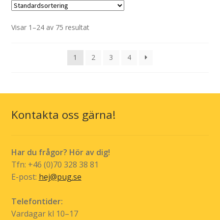
flera
alternativen
variante
kan
De
Visar 1–24 av 75 resultat
väljas
olika
på
alternat
produktsidan
1
2
3
4
kan
väljas
på
produkt
Kontakta oss gärna!
Har du frågor? Hör av dig!
Tfn: +46 (0)70 328 38 81
E-post:
hej@pug.se
Telefontider:
Vardagar kl 10–17