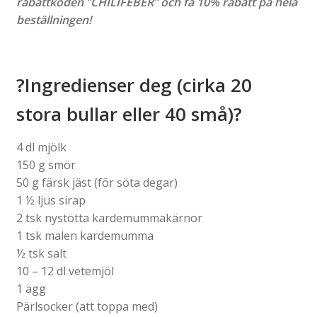
rabattkoden ”CHILIFEBER” och få 10% rabatt på hela
beställningen!
?Ingredienser deg (cirka 20
stora bullar eller 40 små)?
4 dl mjölk
150 g smör
50 g färsk jäst (för söta degar)
1 ½ ljus sirap
2 tsk nystötta kardemummakärnor
1 tsk malen kardemumma
½ tsk salt
10 – 12 dl vetemjöl
1 ägg
Pärlsocker (att toppa med)