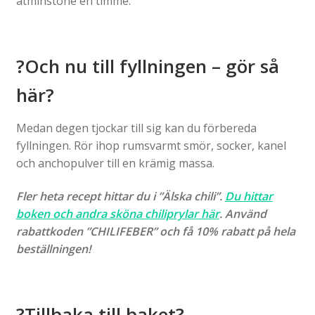
åtminstone en timme.
?Och nu till fyllningen – gör så
här?
Medan degen tjockar till sig kan du förbereda
fyllningen. Rör ihop rumsvarmt smör, socker, kanel
och anchopulver till en krämig massa.
Fler heta recept hittar du i ”Älska chili”.
Du hittar
boken och andra sköna chiliprylar här
. Använd
rabattkoden ”CHILIFEBER” och få 10% rabatt på hela
beställningen!
?Tillbaka till baket?