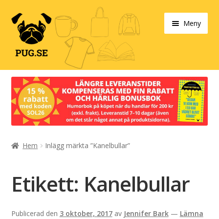
Hoppa
Hoppa
Meny
till
till
navigering
innehåll
Varukorg
Våra produkter
Designa själv!
Hem
Inlägg märkta ”Kanelbullar”
Böcker
Populärt
Etikett:
Kanelbullar
Info/villkor
Publicerad den
3 oktober, 2017
av
Jennifer Bark
—
Lämna