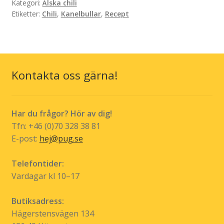
Kategori:
Älska chili
Etiketter:
Chili
,
Kanelbullar
,
Recept
Kontakta oss gärna!
Har du frågor? Hör av dig!
Tfn: +46 (0)70 328 38 81
E-post:
hej@pug.se
Telefontider:
Vardagar kl 10–17
Butiksadress:
Hägerstensvägen 134