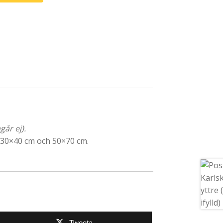
går ej).
, 30×40 cm och 50×70 cm.
Tweeta