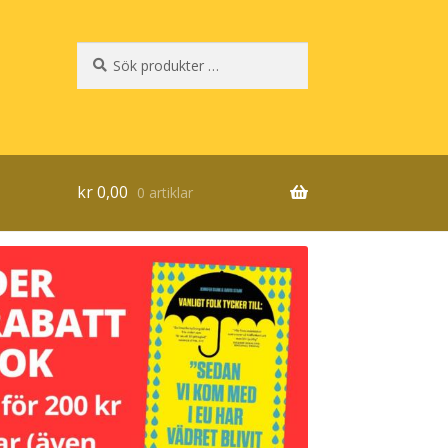
Sök
Sök
efter:
kr
0,00
0 artiklar