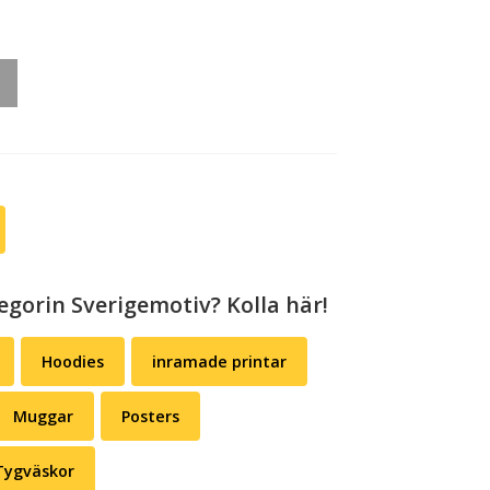
egorin Sverigemotiv? Kolla här!
Hoodies
inramade printar
Muggar
Posters
Tygväskor