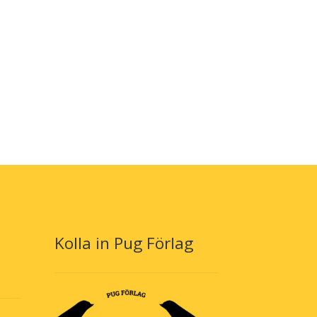
kan
väljas
på
produktsidan
Kolla in Pug Förlag