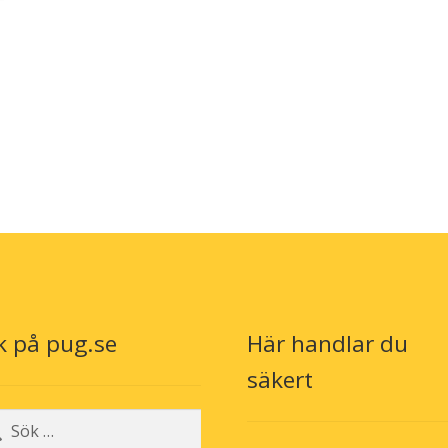
kan
väljas
på
produktsidan
k på pug.se
Här handlar du
n
säkert
r: