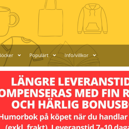
Böcker
Populärt
Info/villkor