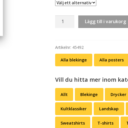
Poster:
Lägg till i varukorg
Karlskrona
yttre
mängd
Artikelnr:
45492
Alla blekinge
Alla posters
Vill du hitta mer inom kat
Allt
Blekinge
Drycker
Kultklassiker
Landskap
Sweatshirts
T-shirts