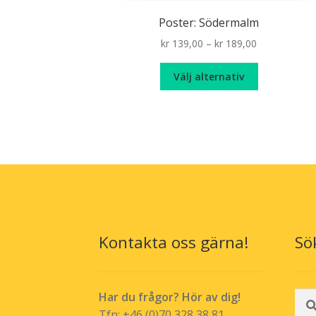
Poster: Södermalm
Price
kr
139,00
–
kr
189,00
range:
Den
kr 139,00
Välj alternativ
här
through
produkten
kr 189,00
har
flera
varianter.
De
olika
alternativen
kan
väljas
Kontakta oss gärna!
Sö
på
produktsida
Sök
Har du frågor? Hör av dig!
efte
Tfn: +46 (0)70 328 38 81