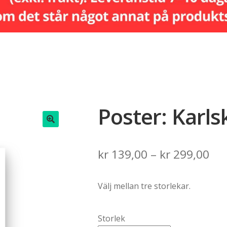
Poster: Karls
🔍
Pri
kr
139,00
–
kr
299,00
ran
Välj mellan tre storlekar.
kr 
th
Storlek
kr 