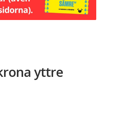
krona yttre
ce
ge:
139,00
rough
299,00