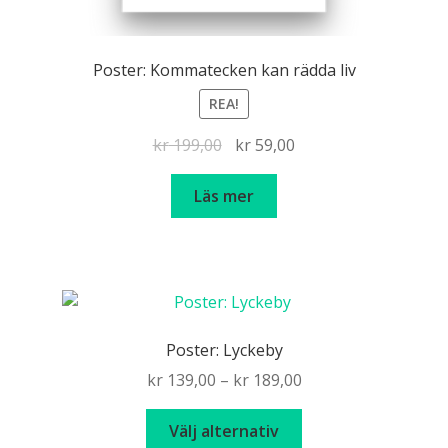
Poster: Kommatecken kan rädda liv
REA!
Det
Det
kr
199,00
kr
59,00
ursprungliga
nuvarande
priset
priset
Läs mer
var:
är:
kr 199,00.
kr 59,00.
Poster: Lyckeby
Price
kr
139,00
–
kr
189,00
range:
Den
kr 139,00
Välj alternativ
här