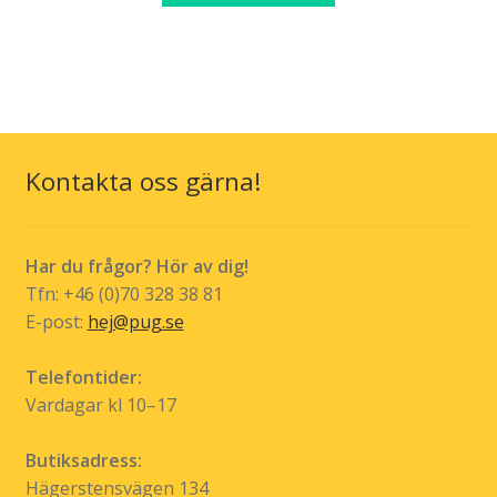
through
produkten
kr 189,00
har
flera
varianter.
De
olika
Kontakta oss gärna!
alternativen
kan
väljas
Har du frågor? Hör av dig!
på
Tfn: +46 (0)70 328 38 81
produktsidan
E-post:
hej@pug.se
Telefontider:
Vardagar kl 10–17
Butiksadress:
Hägerstensvägen 134