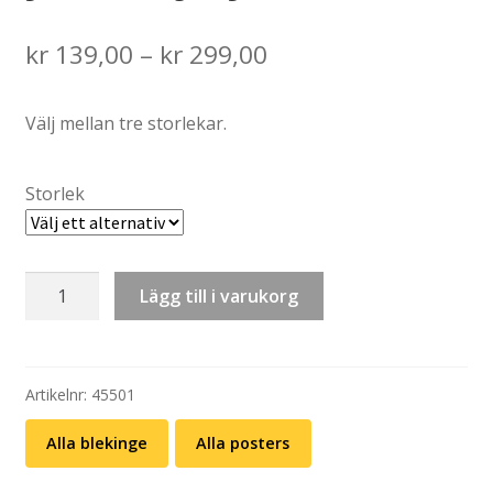
Price
kr
139,00
–
kr
299,00
range:
Välj mellan tre storlekar.
kr 139,00
through
Storlek
kr 299,00
Poster:
Lägg till i varukorg
Karlskrona
yttre
(ej
ifylld)
Artikelnr:
45501
mängd
Alla blekinge
Alla posters