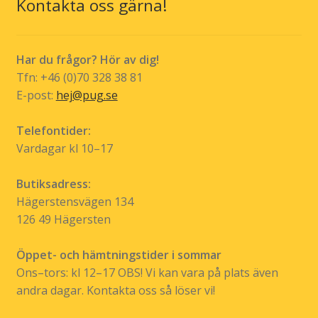
Kontakta oss gärna!
väljas
väljas
på
på
produktsidan
produkt
Har du frågor? Hör av dig!
Tfn: +46 (0)70 328 38 81
E-post:
hej@pug.se
Telefontider:
Vardagar kl 10–17
Butiksadress:
Hägerstensvägen 134
126 49 Hägersten
Öppet- och hämtningstider i sommar
Ons–tors: kl 12–17 OBS! Vi kan vara på plats även
andra dagar. Kontakta oss så löser vi!