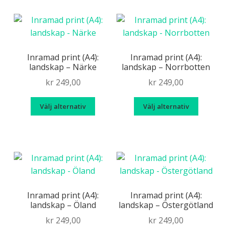
har
har
flera
flera
varianter.
variante
De
De
olika
olika
Inramad print (A4):
Inramad print (A4):
landskap – Närke
landskap – Norrbotten
alternativen
alternat
kan
kan
kr
249,00
kr
249,00
väljas
väljas
Den
Den
på
på
Välj alternativ
Välj alternativ
här
här
produktsidan
produkt
produkten
produk
har
har
flera
flera
varianter.
variante
De
De
olika
olika
Inramad print (A4):
Inramad print (A4):
landskap – Öland
landskap – Östergötland
alternativen
alternat
kan
kan
kr
249,00
kr
249,00