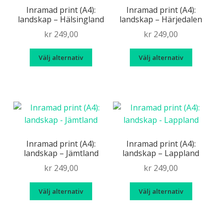
olika
olika
Inramad print (A4):
Inramad print (A4):
landskap – Hälsingland
landskap – Härjedalen
alternativen
alternat
kan
kan
kr
249,00
kr
249,00
väljas
väljas
Den
Den
på
på
Välj alternativ
Välj alternativ
här
här
produktsidan
produkt
produkten
produk
har
har
flera
flera
varianter.
variante
De
De
olika
olika
Inramad print (A4):
Inramad print (A4):
landskap – Jämtland
landskap – Lappland
alternativen
alternat
kan
kan
kr
249,00
kr
249,00
väljas
väljas
Den
Den
på
på
Välj alternativ
Välj alternativ
här
här
produktsidan
produkt
produkten
produk