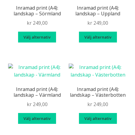
olika
olika
Inramad print (A4):
Inramad print (A4):
landskap – Sörmland
landskap – Uppland
alternativen
alternat
kan
kan
kr
249,00
kr
249,00
väljas
väljas
Den
Den
på
på
Välj alternativ
Välj alternativ
här
här
produktsidan
produkt
produkten
produk
har
har
flera
flera
varianter.
variante
De
De
olika
olika
Inramad print (A4):
Inramad print (A4):
landskap – Värmland
landskap – Västerbotten
alternativen
alternat
kan
kan
kr
249,00
kr
249,00
väljas
väljas
Den
Den
på
på
Välj alternativ
Välj alternativ
här
här
produktsidan
produkt
produkten
produk