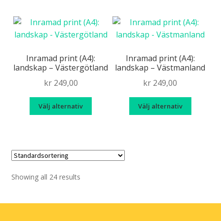
har
har
flera
flera
varianter.
variante
De
De
olika
olika
Inramad print (A4):
Inramad print (A4):
landskap – Västergötland
landskap – Västmanland
alternativen
alternat
kan
kan
kr
249,00
kr
249,00
väljas
väljas
Den
Den
på
på
Välj alternativ
Välj alternativ
här
här
produktsidan
produkt
produkten
produk
har
har
flera
flera
varianter.
variante
De
De
Showing all 24 results
olika
olika
alternativen
alternat
kan
kan