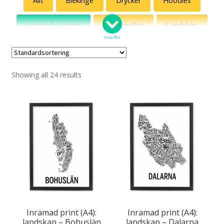
Allt
Blekinge
Drycker
Hoodies
Jönssonligan
inramade printar
Kultklassiker
Landskap
Killinggänget
Visa fler
Muggar
Posters
Sweatshirts
Roliga katter
Showing all 24 results
T-shirts
Tygväskor
Svenska vitsord
Med ett ord
Diset!
Delvis Presley
Fredsdruvor
Inramad print (A4):
Inramad print (A4):
Artemis Hobbyhorses
landskap – Bohuslän
landskap – Dalarna