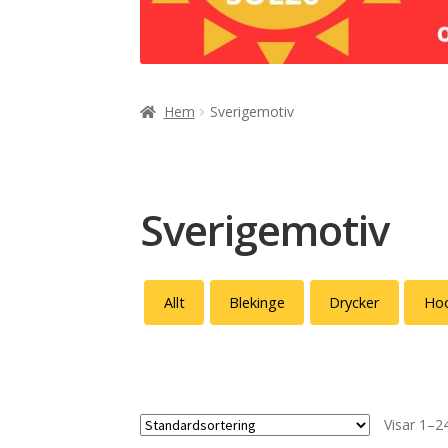
Hem
Sverigemotiv
Sverigemotiv
Allt
Blekinge
Drycker
Hoo
Visar 1–24