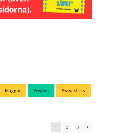
Muggar
Posters
Sweatshirts
1
2
3