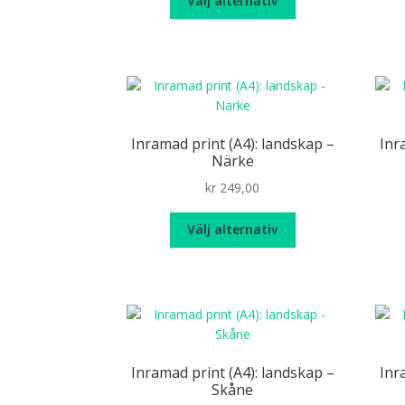
Välj alternativ
produktsidan
här
produkten
har
flera
varianter.
De
olika
Inramad print (A4): landskap –
Inr
alternativen
Närke
kan
kr
249,00
väljas
på
Den
Välj alternativ
produktsidan
här
produkten
har
flera
varianter.
De
olika
Inramad print (A4): landskap –
Inr
alternativen
Skåne
kan