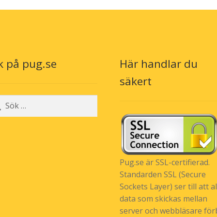
olika
oli
alternativen
alt
kan
ka
väljas
väl
på
på
produktsidan
pr
k på pug.se
Här handlar du
säkert
r:
Pug.se är SSL-certifierad.
Standarden SSL (Secure
Sockets Layer) ser till att al
data som skickas mellan
server och webbläsare förb