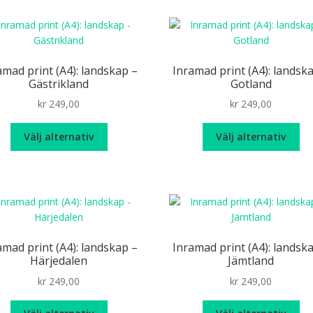
väl
produktsidan
på
pr
amad print (A4): landskap –
Inramad print (A4): landsk
Gästrikland
Gotland
kr
249,00
kr
249,00
Den
De
Välj alternativ
Välj alternativ
här
hä
produkten
pr
har
ha
flera
fle
varianter.
var
De
De
olika
oli
amad print (A4): landskap –
Inramad print (A4): landsk
alternativen
alt
Härjedalen
Jämtland
kan
ka
kr
249,00
kr
249,00
väljas
väl
på
på
Den
De