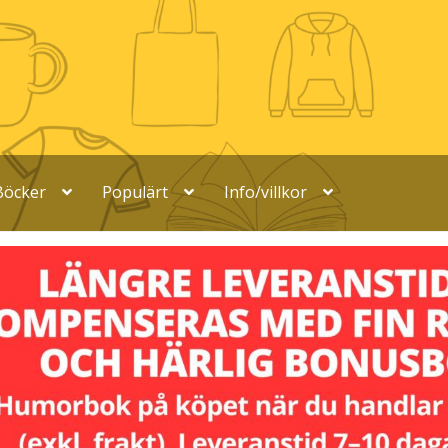
Böcker
Populärt
Info/villkor