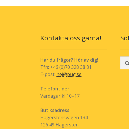
olika
alternativen
kan
väljas
på
produktsidan
Kontakta oss gärna!
Sö
Sök
Har du frågor? Hör av dig!
efte
Tfn: +46 (0)70 328 38 81
E-post:
hej@pug.se
Telefontider:
Vardagar kl 10–17
Butiksadress:
Hägerstensvägen 134
126 49 Hägersten