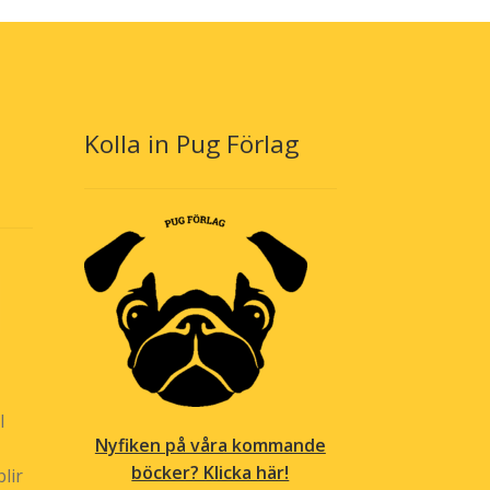
ka
olika
ernativen
alternativen
n
kan
jas
väljas
på
oduktsidan
produktsidan
Kolla in Pug Förlag
l
Nyfiken på våra kommande
böcker? Klicka här!
lir