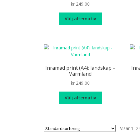
kr
249,00
väljas
på
Den
Välj alternativ
produktsidan
här
produkten
har
flera
varianter.
De
olika
Inramad print (A4): landskap –
Inr
alternativen
Värmland
kan
kr
249,00
väljas
på
Den
Välj alternativ
produktsidan
här
produkten
har
flera
Visar 1–24
varianter.
De