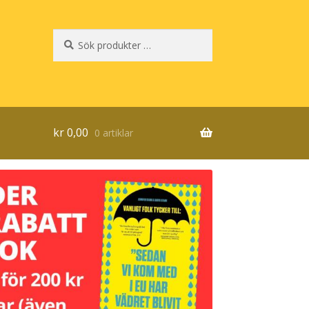
Sök
Sök
efter:
kr
0,00
0 artiklar