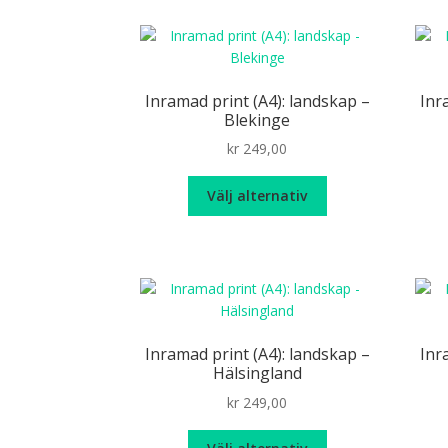
flera
varianter.
De
olika
Inramad print (A4): landskap –
Inr
alternativen
Blekinge
kan
kr
249,00
väljas
på
Den
Välj alternativ
produktsidan
här
produkten
har
flera
varianter.
De
olika
Inramad print (A4): landskap –
Inr
alternativen
Hälsingland
kan
kr
249,00
väljas
på
Den