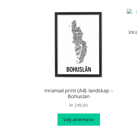
Inr
Inramad print (A4): landskap –
Bohuslän
kr
249,00
Den
Välj alternativ
här
produkten
har