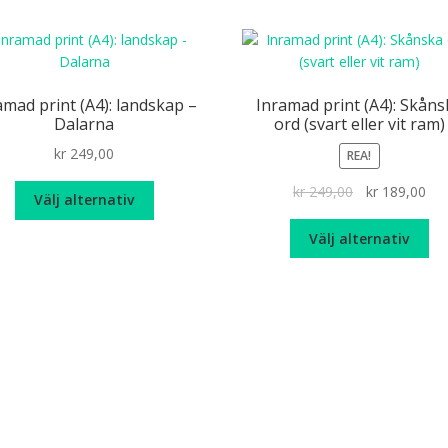
amad print (A4): landskap –
Inramad print (A4): Skåns
Dalarna
ord (svart eller vit ram)
kr
249,00
REA!
Den
Det
De
kr
249,00
kr
189,00
Välj alternativ
här
ursprungliga
nuv
De
produkten
priset
pri
Välj alternativ
hä
har
var:
är:
pr
flera
kr 249,00.
kr 
ha
varianter.
fle
De
var
olika
De
alternativen
oli
kan
alt
väljas
ka
på