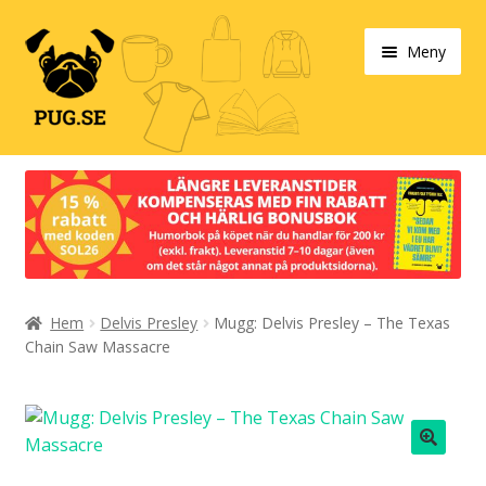
Hoppa
Hoppa
Meny
till
till
navigering
innehåll
Varukorg
Expand
Våra produkter
under
Designa själv!
Expand
Hem
Delvis Presley
Mugg: Delvis Presley – The Texas
Böcker
under
Chain Saw Massacre
Expand
Populärt
under
Expand
Info/villkor
under
🔍