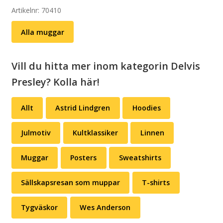
The
Artikelnr:
70410
Texas
Alla muggar
Chain
Saw
Massacre
Vill du hitta mer inom kategorin Delvis
mängd
Presley? Kolla här!
Allt
Astrid Lindgren
Hoodies
Julmotiv
Kultklassiker
Linnen
Muggar
Posters
Sweatshirts
Sällskapsresan som muppar
T-shirts
Tygväskor
Wes Anderson