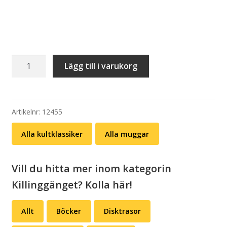
Mugg:
Lägg till i varukorg
Killinggänget
–
Nordman
mängd
Artikelnr:
12455
Alla kultklassiker
Alla muggar
Vill du hitta mer inom kategorin
Killinggänget? Kolla här!
Allt
Böcker
Disktrasor