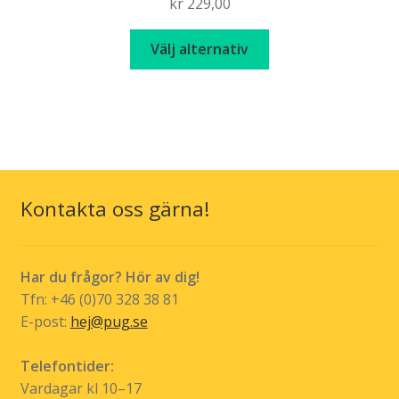
kr
229,00
Den
Välj alternativ
här
produkten
har
flera
varianter.
De
olika
Kontakta oss gärna!
alternativen
kan
väljas
Har du frågor? Hör av dig!
på
Tfn: +46 (0)70 328 38 81
produktsidan
E-post:
hej@pug.se
Telefontider:
Vardagar kl 10–17