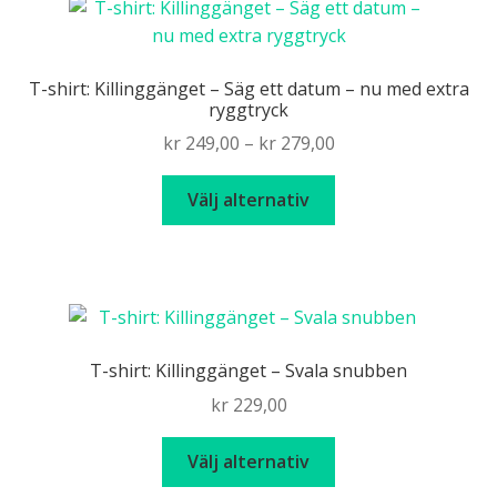
T-shirt: Killinggänget – Säg ett datum – nu med extra
ryggtryck
Price
kr
249,00
–
kr
279,00
range:
Den
kr 249,00
Välj alternativ
här
through
produkten
kr 279,00
har
flera
varianter.
De
T-shirt: Killinggänget – Svala snubben
olika
kr
229,00
alternativen
kan
Den
Välj alternativ
väljas
här
på