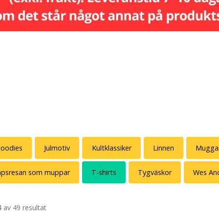
oodies
Julmotiv
Kultklassiker
Linnen
Mugga
kapsresan som muppar
T-shirts
Tygväskor
Wes An
 av 49 resultat