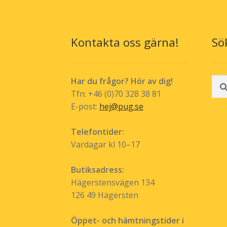
kan
väljas
på
produktsidan
Kontakta oss gärna!
Sö
Sök
Har du frågor? Hör av dig!
efte
Tfn: +46 (0)70 328 38 81
E-post:
hej@pug.se
Telefontider:
Vardagar kl 10–17
Butiksadress:
Hägerstensvägen 134
126 49 Hägersten
Öppet- och hämtningstider i