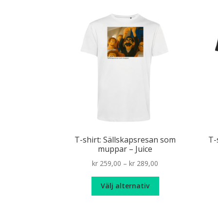
produktsidan
T-shirt: Sällskapsresan som
T-
muppar – Juice
Price
kr
259,00
–
kr
289,00
range:
Den
kr 259,00
Välj alternativ
här
through
produkten
kr 289,00
har