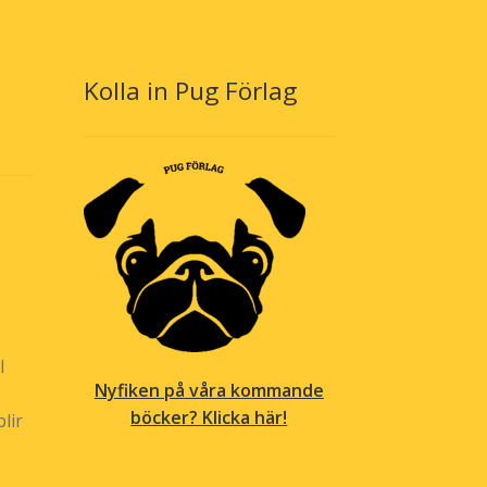
n
kan
jas
väljas
på
oduktsidan
produktsidan
Kolla in Pug Förlag
l
Nyfiken på våra kommande
böcker? Klicka här!
lir