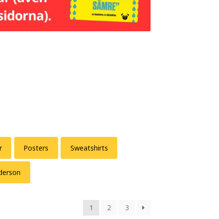
r
Posters
Sweatshirts
derson
1
2
3