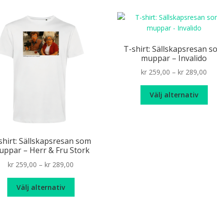
pr
flera
varianter.
De
olika
T-shirt: Sällskapsresan s
alternativen
muppar – Invalido
kan
Pri
kr
259,00
–
kr
289,00
väljas
ran
på
De
kr 
Välj alternativ
produktsidan
hä
th
pr
kr 
ha
fle
shirt: Sällskapsresan som
var
ppar – Herr & Fru Stork
De
Price
kr
259,00
–
kr
289,00
oli
range:
alt
Den
kr 259,00
ka
Välj alternativ
här
through
väl
produkten
kr 289,00
på
har