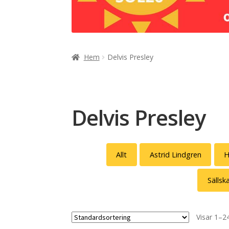
Hem
Delvis Presley
Delvis Presley
Allt
Astrid Lindgren
H
Sälls
Visar 1–24