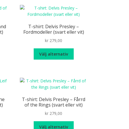
and
T-shirt: Delvis Presley –
t)
Fordmodeller (svart eller vit)
ce
kr
279,00
ge:
n
Den
249,00
Välj alternativ
r
här
rough
odukten
produkten
269,00
r
har
ra
flera
ianter.
varianter.
De
ka
olika
The
T-shirt: Delvis Presley – Fårrd
ernativen
alternativen
t)
of the Rings (svart eller vit)
n
kan
ce
kr
279,00
jas
väljas
ge:
på
n
Den
259,00
Välj alternativ
oduktsidan
produktsidan