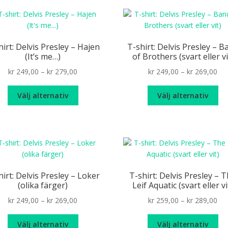
flera
varianter.
De
olika
hirt: Delvis Presley – Hajen
T-shirt: Delvis Presley – B
alternativen
(It’s me…)
of Brothers (svart eller vi
kan
Price
Pri
kr
249,00
–
kr
279,00
kr
249,00
–
kr
269,00
väljas
range:
ran
på
Den
De
kr 249,00
kr 
Välj alternativ
Välj alternativ
produktsidan
här
hä
through
th
produkten
pr
kr 279,00
kr 
har
ha
flera
fle
varianter.
var
De
De
olika
oli
hirt: Delvis Presley – Loker
T-shirt: Delvis Presley – 
alternativen
alt
(olika färger)
Leif Aquatic (svart eller vi
kan
ka
Price
Pri
kr
249,00
–
kr
269,00
kr
259,00
–
kr
289,00
väljas
väl
range:
ran
på
på
Den
De
kr 249,00
kr 
Välj alternativ
Välj alternativ
produktsidan
pr