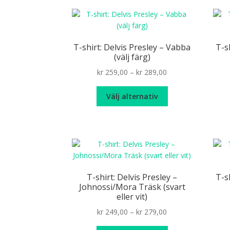
flera
varianter.
De
olika
T-shirt: Delvis Presley – Vabba
T-s
alternativen
(välj färg)
kan
Price
kr
259,00
–
kr
289,00
väljas
range:
på
Den
kr 259,00
Välj alternativ
produktsidan
här
through
produkten
kr 289,00
har
flera
varianter.
De
olika
T-shirt: Delvis Presley –
T-s
alternativen
Johnossi/Mora Träsk (svart
kan
eller vit)
väljas
Price
kr
249,00
–
kr
279,00
på
range:
produktsidan