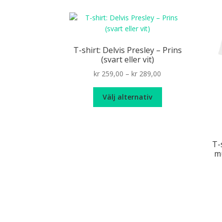
produktsidan
T-shirt: Delvis Presley – Prins
(svart eller vit)
Price
kr
259,00
–
kr
289,00
range:
Den
kr 259,00
Välj alternativ
här
through
produkten
kr 289,00
har
flera
T-
varianter.
mu
De
olika
alternativen
kan
väljas
på