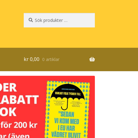
Sök
Sök
efter:
kr
0,00
0 artiklar