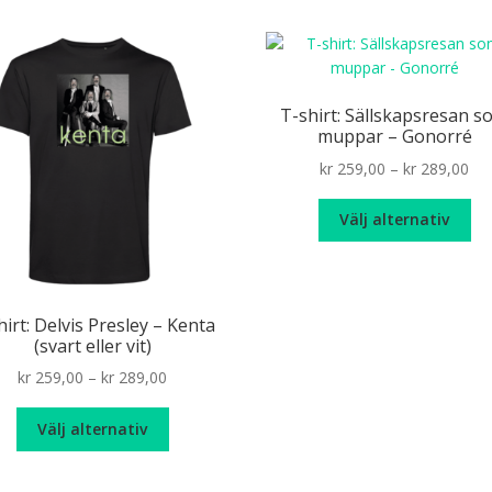
T-shirt: Sällskapsresan s
muppar – Gonorré
Pri
kr
259,00
–
kr
289,00
ran
De
kr 
Välj alternativ
hä
th
pr
kr 
ha
fle
hirt: Delvis Presley – Kenta
var
(svart eller vit)
De
Price
kr
259,00
–
kr
289,00
oli
range:
alt
Den
kr 259,00
ka
Välj alternativ
här
through
väl
produkten
kr 289,00
på
har