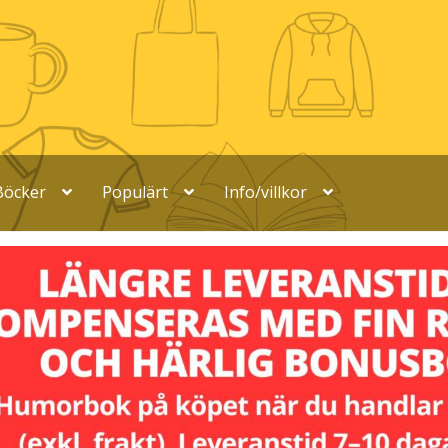
Böcker
Populärt
Info/villkor