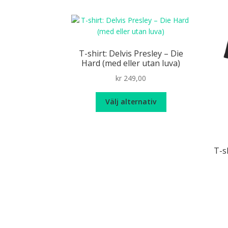
T-shirt: Delvis Presley – Die
Hard (med eller utan luva)
kr
249,00
Den
Välj alternativ
här
produkten
har
flera
T-s
varianter.
De
olika
alternativen
kan
väljas
på