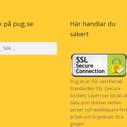
kan
ka
väljas
väl
på
på
produktsidan
pr
k på pug.se
Här handlar du
säkert
r:
Pug.se är SSL-certifierad.
Standarden SSL (Secure
Sockets Layer) ser till att al
data som skickas mellan
server och webbläsare förb
privat och krypterad. Bra
grejer!