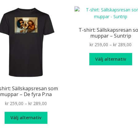
pr
flera
varianter.
De
olika
T-shirt: Sällskapsresan s
alternativen
muppar – Suntrip
kan
Pri
kr
259,00
–
kr
289,00
väljas
ran
på
De
kr 
Välj alternativ
produktsidan
hä
th
pr
kr 
ha
fle
shirt: Sällskapsresan som
var
muppar – De fyra P:na
De
Price
kr
259,00
–
kr
289,00
oli
range:
alt
Den
kr 259,00
ka
Välj alternativ
här
through
väl
produkten
kr 289,00
på
har
pr