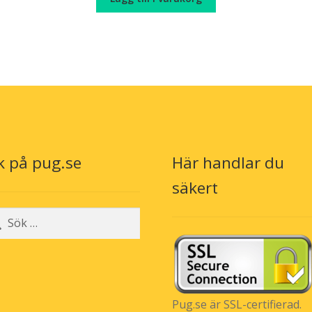
var:
är:
kr 159,00.
kr 109,00.
k på pug.se
Här handlar du
säkert
r:
Pug.se är SSL-certifierad.