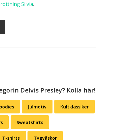
rottning Silvia
.
t
9,00.
egorin Delvis Presley? Kolla här!
oodies
Julmotiv
Kultklassiker
rs
Sweatshirts
T-shirts
Tygväskor