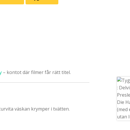
ey
– kontot där filmer får rätt titel.
urvita väskan krymper i tvätten.