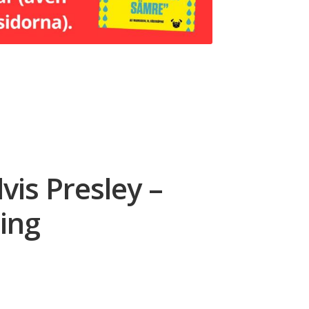
vis Presley –
ing
rande