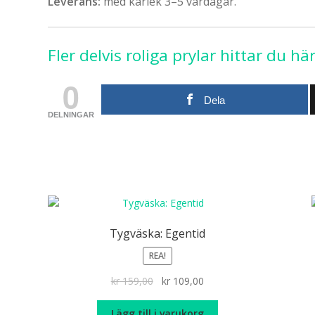
Leverans:
med kärlek 3–5 vardagar.
Fler delvis roliga prylar hittar du hä
0
Dela
DELNINGAR
Tygväska: Egentid
REA!
Det
Det
kr
159,00
kr
109,00
ursprungliga
nuvarande
priset
priset
Lägg till i varukorg