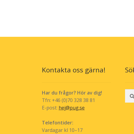
Kontakta oss gärna!
Sö
Sök
Har du frågor? Hör av dig!
efte
Tfn: +46 (0)70 328 38 81
E-post:
hej@pug.se
Telefontider:
Vardagar kl 10–17