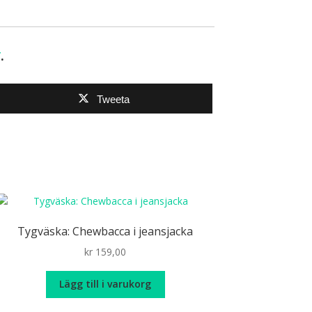
r
.
Tweeta
Tygväska: Chewbacca i jeansjacka
kr
159,00
Lägg till i varukorg