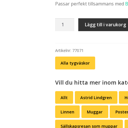
Passar perfekt tillsammans med
B
priset
prise
var:
är:
Tygväska:
Lägg till i varukorg
kr 169,00.
kr 12
Delvis
Presley
–
Daniel
Artikelnr:
77071
Wrestling
Alla tygväskor
mängd
Vill du hitta mer inom kat
Allt
Astrid Lindgren
H
Linnen
Muggar
Poste
Sällskapsresan som muppar