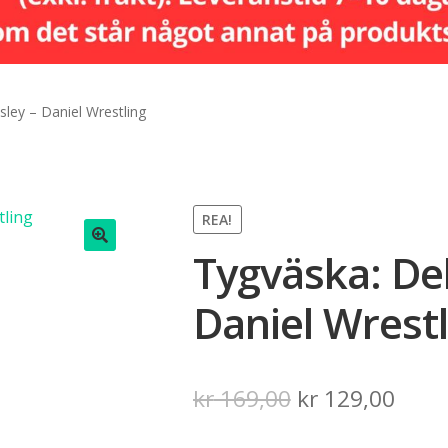
sley – Daniel Wrestling
REA!
Tygväska: Del
🔍
Daniel Wrestl
Det
Det
kr
169,00
kr
129,00
ursprungliga
nuva