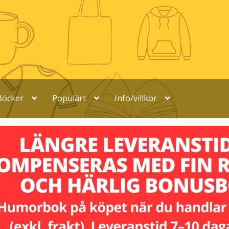
Böcker
Populärt
Info/villkor