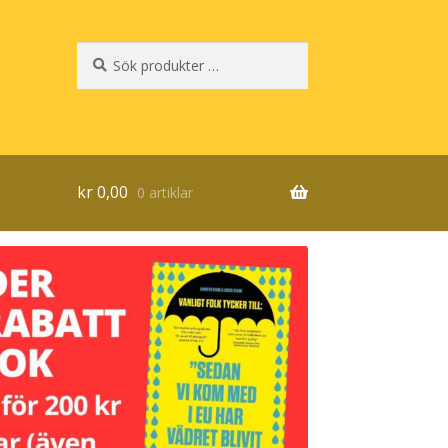
Sök
Sök
efter:
kr
0,00
0 artiklar