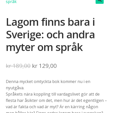
🔍
Lagom finns bara i
Sverige: och andra
myter om språk
Det
Det
kr
189,00
kr
129,00
ursprungliga
nuvarande
Denna mycket omtyckta bok kommer nu i en
priset
priset
nyutgåva.
var:
är:
Språkets nära koppling till vardagslivet gör att de
flesta har åsikter om det, men hur är det egentligen –
kr 189,00.
kr 129,00.
vad är fakta och vad är myt? Är en kärring någon
man håller kär? Finns order lagom bara i svenskan?