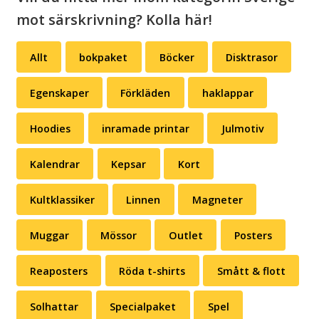
mot särskrivning? Kolla här!
Allt
bokpaket
Böcker
Disktrasor
Egenskaper
Förkläden
haklappar
Hoodies
inramade printar
Julmotiv
Kalendrar
Kepsar
Kort
Kultklassiker
Linnen
Magneter
Muggar
Mössor
Outlet
Posters
Reaposters
Röda t-shirts
Smått & flott
Solhattar
Specialpaket
Spel