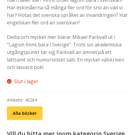
Har eskimåerna så många fler ord för snö än vad vi
har? Hotas det svenska språket av invandringen? Har
engelskan fler ord än svenskan?
Detta och mycket mer klarar Mikael Parkvall ut i
”Lagom finns bara i Sverige”. Trots sin akademiska
utgångspunkt tar sig Parkvall an ämnet på ett
lättsamt och humoristiskt sätt. En mycket välskriven
och läsvärd bok!
Slut i lager
Artikelnr:
40264
Alla böcker
Vill du hitta mer inom kategorin Sverige