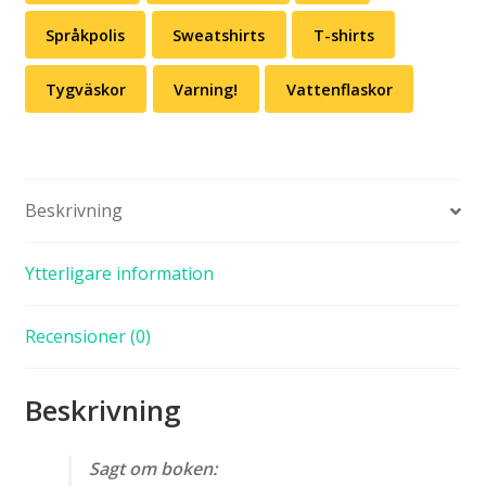
Språkpolis
Sweatshirts
T-shirts
Tygväskor
Varning!
Vattenflaskor
Beskrivning
Ytterligare information
Recensioner (0)
Beskrivning
Sagt om boken: