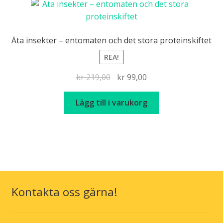
Äta insekter – entomaten och det stora proteinskiftet
REA!
Det
Det
kr
219,00
kr
99,00
ursprungliga
nuvarande
priset
priset
Lägg till i varukorg
var:
är:
kr 219,00.
kr 99,00.
Kontakta oss gärna!