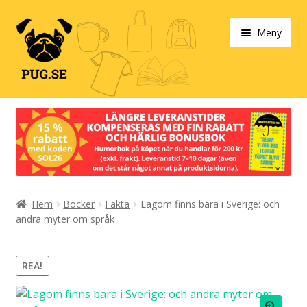
Hoppa
Hoppa
Meny
till
till
navigering
innehåll
Varukorg
Våra produkter
Designa själv!
Hem
Böcker
Fakta
Lagom finns bara i Sverige: och
Böcker
andra myter om språk
Populärt
REA!
Info/villkor