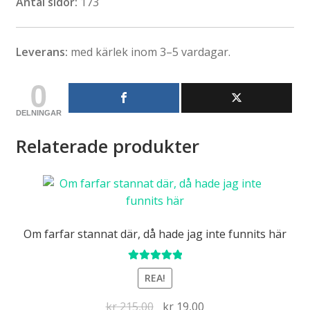
Antal sidor:
173
Leverans:
med kärlek inom 3–5 vardagar.
0
DELNINGAR
Relaterade produkter
Om farfar stannat där, då hade jag inte funnits här
Betygsatt
REA!
5.00
av 5
Det
Det
kr
215,00
kr
19,00