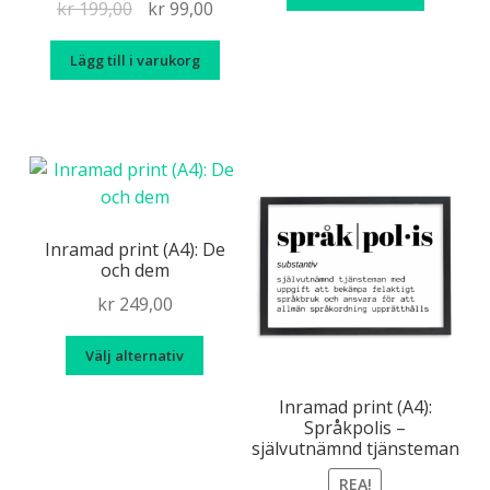
Det
Det
kr
199,00
kr
99,00
här
ursprungliga
nuvarande
produk
Lägg till i varukorg
priset
priset
har
var:
är:
flera
kr 199,00.
kr 99,00.
variante
De
olika
alternat
kan
Inramad print (A4): De
väljas
och dem
på
kr
249,00
produkt
Den
Välj alternativ
här
produkten
Inramad print (A4):
Språkpolis –
har
självutnämnd tjänsteman
flera
varianter.
REA!