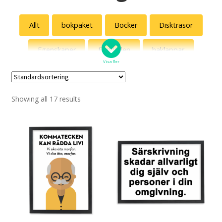
Allt
bokpaket
Böcker
Disktrasor
Egenskaper
Förkläden
haklappar
Visa fler
Hoodies
inramade printar
Julmotiv
Showing all 17 results
Kalendrar
Kepsar
Kort
Kultklassiker
Linnen
Magneter
Muggar
Mössor
Outlet
Posters
Reaposters
Röda t-shirts
Smått & flott
Solhattar
Specialpaket
Spel
Språkpolis