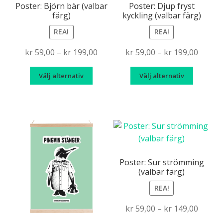
Poster: Björn bär (valbar
Poster: Djup fryst
färg)
kyckling (valbar färg)
REA!
REA!
Price
Price
kr
59,00
–
kr
199,00
kr
59,00
–
kr
199,00
range:
range:
Den
Den
Välj alternativ
Välj alternativ
kr 59,00
kr 59,
här
här
through
throu
produkten
produk
kr 199,00
kr 199
har
har
flera
flera
varianter.
variante
De
De
olika
olika
Poster: Sur strömming
(valbar färg)
alternativen
alternat
kan
kan
REA!
väljas
väljas
Price
kr
59,00
–
kr
149,00
på
på
range:
produktsidan
produkt