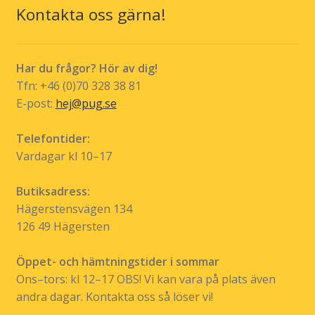
Kontakta oss gärna!
väljas
på
produktsidan
Har du frågor? Hör av dig!
Tfn: +46 (0)70 328 38 81
E-post:
hej@pug.se
Telefontider:
Vardagar kl 10–17
Butiksadress:
Hägerstensvägen 134
126 49 Hägersten
Öppet- och hämtningstider i sommar
Ons–tors: kl 12–17 OBS! Vi kan vara på plats även
andra dagar. Kontakta oss så löser vi!