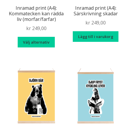
Sweatshirts
T-shirts
Tygväskor
Inramad print (A4):
Inramad print (A4):
Kommatecken kan rädda
Särskrivning skadar
Varning!
Vattenflaskor
liv (morfar/farfar)
kr
249,00
kr
249,00
Lägg till i varukorg
Den
Välj alternativ
här
produkten
har
flera
varianter.
De
olika
alternativen
kan
väljas
på
produktsidan