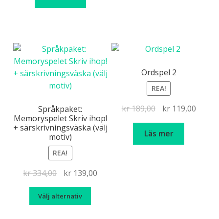
Ordspel 2
REA!
Det
Det
kr
189,00
kr
119,00
Språkpaket:
Memoryspelet Skriv ihop!
ursprungliga
nuvar
+ särskrivningsväska (välj
priset
priset
Läs mer
motiv)
var:
är:
REA!
kr 189,00.
kr 119
Det
Det
kr
334,00
kr
139,00
ursprungliga
nuvarande
Den
Välj alternativ
priset
priset
här
var:
är:
produkten