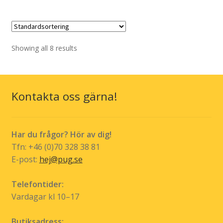
kr 334,00.
kr 139,00.
har
flera
varianter.
De
Showing all 8 results
olika
alternativen
kan
Kontakta oss gärna!
väljas
på
produktsidan
Har du frågor? Hör av dig!
Tfn: +46 (0)70 328 38 81
E-post:
hej@pug.se
Telefontider:
Vardagar kl 10–17
Butiksadress: