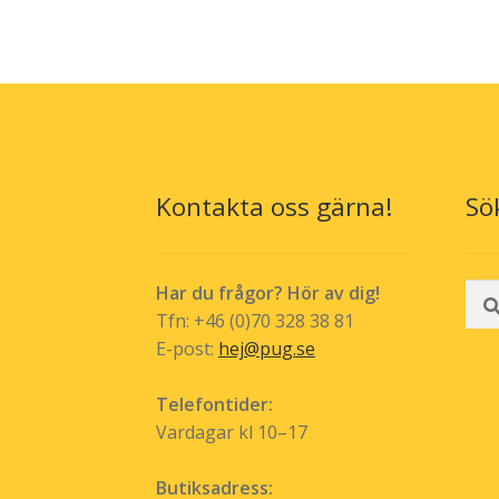
Kontakta oss gärna!
Sö
Sök
Har du frågor? Hör av dig!
efte
Tfn: +46 (0)70 328 38 81
E-post:
hej@pug.se
Telefontider:
Vardagar kl 10–17
Butiksadress: