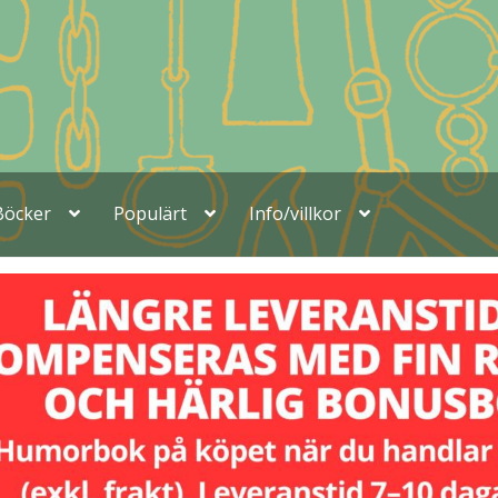
Böcker
Populärt
Info/villkor