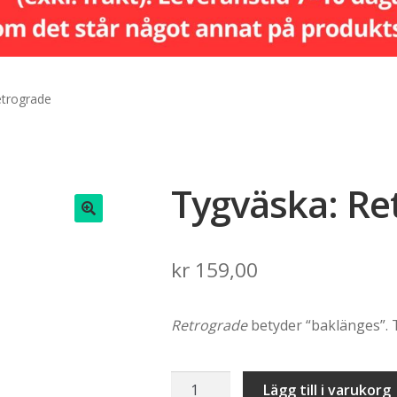
etrograde
Tygväska: Re
🔍
kr
159,00
Retrograde
betyder “baklänges”. T
Tygväska:
Lägg till i varukorg