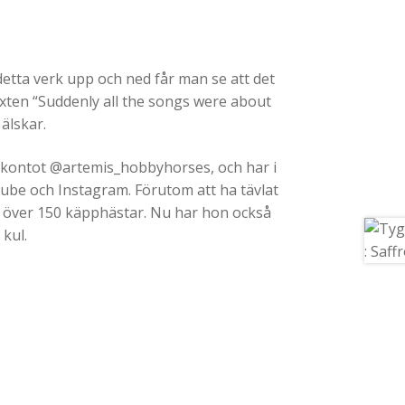
etta verk upp och ned får man se att det
Texten “Suddenly all the songs were about
 älskar.
mkontot @artemis_hobbyhorses, och har i
ube och Instagram. Förutom att ha tävlat
 över 150 käpphästar. Nu har hon också
kul.