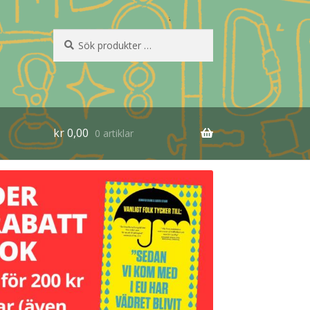
Sök
Sök
efter:
kr
0,00
0 artiklar