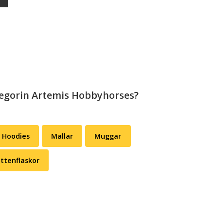
tegorin Artemis Hobbyhorses?
Hoodies
Mallar
Muggar
ttenflaskor