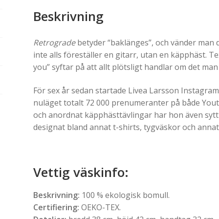
Beskrivning
Retrograde
betyder “baklänges”, och vänder man d
inte alls föreställer en gitarr, utan en käpphäst. 
you” syftar på att allt plötsligt handlar om det man
För sex år sedan startade Livea Larsson Instagra
nuläget totalt 72 000 prenumeranter på både Yout
och anordnat käpphästtävlingar har hon även sytt
designat bland annat t-shirts, tygväskor och annat 
Vettig väskinfo
:
Beskrivning:
100 % ekologisk bomull.
Certifiering:
OEKO-TEX.