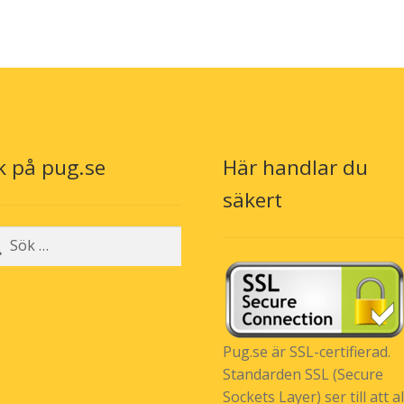
k på pug.se
Här handlar du
säkert
r:
Pug.se är SSL-certifierad.
Standarden SSL (Secure
Sockets Layer) ser till att al