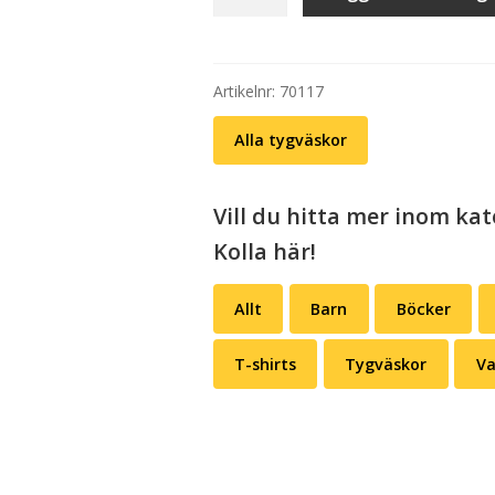
Retrograde
mängd
Artikelnr:
70117
Alla tygväskor
Vill du hitta mer inom ka
Kolla här!
Allt
Barn
Böcker
T-shirts
Tygväskor
Va