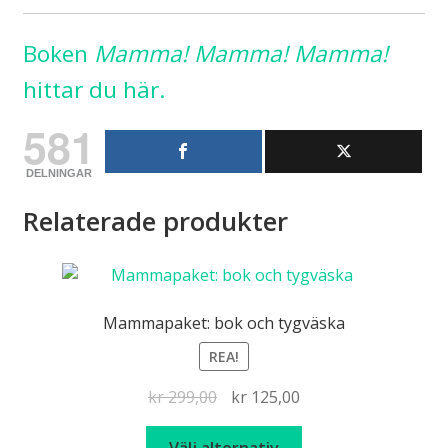
Boken
Mamma! Mamma! Mamma!
hittar du
här.
581
DELNINGAR
Relaterade produkter
Mammapaket: bok och tygväska
REA!
Det
Det
kr
299,00
kr
125,00
ursprungliga
nuvarande
Den
priset
priset