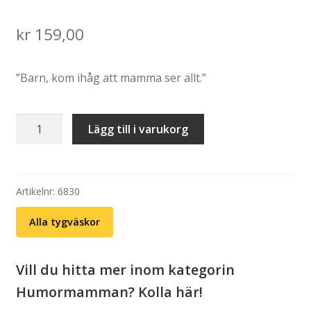
kr
159,00
”Barn, kom ihåg att mamma ser allt.”
Tygväska:
Lägg till i varukorg
Mamma
ser
allt
mängd
Artikelnr:
6830
Alla tygväskor
Vill du hitta mer inom kategorin
Humormamman? Kolla här!