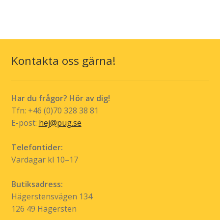
har
flera
varianter.
De
olika
Kontakta oss gärna!
alternativen
kan
väljas
Har du frågor? Hör av dig!
på
Tfn: +46 (0)70 328 38 81
produktsidan
E-post:
hej@pug.se
Telefontider:
Vardagar kl 10–17
Butiksadress:
Hägerstensvägen 134
126 49 Hägersten