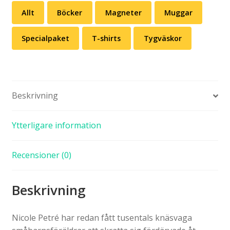
Allt
Böcker
Magneter
Muggar
Specialpaket
T-shirts
Tygväskor
Beskrivning
Ytterligare information
Recensioner (0)
Beskrivning
Nicole Petré har redan fått tusentals knäsvaga