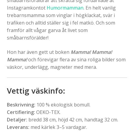
småbarnsföräldrar att skratta sig fördärvade åt
Instagramkontot
Humormamman
. En helt vanlig
trebarnsmamma som vinglar i högklackat, svär i
trafiken och alltid ställer sig i fel matkö. Och som
framför allt vågar garva åt livet som
småbarnsförälder!
Hon har även gett ut boken
Mamma! Mamma!
Mamma!
och förevigar flera av sina roliga bilder som
väskor, underlägg, magneter med mera.
Vettig väskinfo
:
Beskrivning:
100 % ekologisk bomull.
Certifiering:
OEKO-TEX.
Detaljer:
bredd 38 cm, höjd 42 cm, handtag 32 cm.
Leverans:
med kärlek 3–5 vardagar.