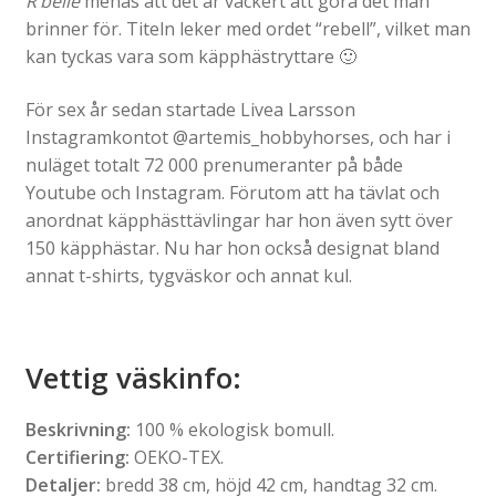
R’belle
menas att det är vackert att göra det man
brinner för. Titeln leker med ordet “rebell”, vilket man
kan tyckas vara som käpphästryttare 🙂
För sex år sedan startade Livea Larsson
Instagramkontot @artemis_hobbyhorses, och har i
nuläget totalt 72 000 prenumeranter på både
Youtube och Instagram. Förutom att ha tävlat och
anordnat käpphästtävlingar har hon även sytt över
150 käpphästar. Nu har hon också designat bland
annat t-shirts, tygväskor och annat kul.
Vettig väskinfo
:
Beskrivning:
100 % ekologisk bomull.
Certifiering:
OEKO-TEX.
Detaljer:
bredd 38 cm, höjd 42 cm, handtag 32 cm.