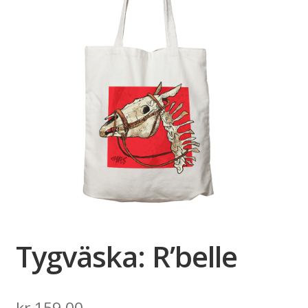
Tygväska: R’belle
kr
159,00