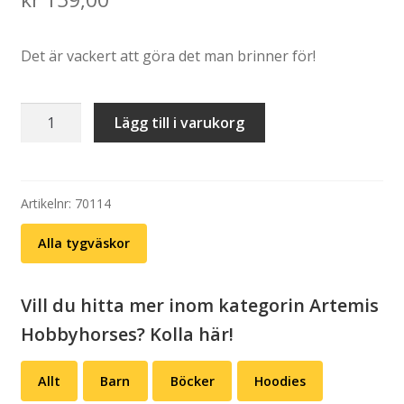
Det är vackert att göra det man brinner för!
Tygväska:
Lägg till i varukorg
R'belle
mängd
Artikelnr:
70114
Alla tygväskor
Vill du hitta mer inom kategorin Artemis
Hobbyhorses? Kolla här!
Allt
Barn
Böcker
Hoodies