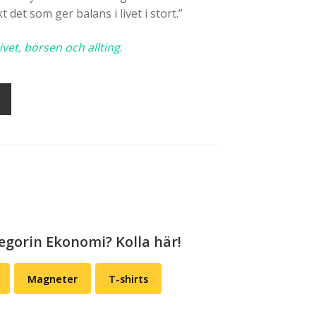
det som ger balans i livet i stort.”
ivet, börsen och allting
.
tegorin Ekonomi? Kolla här!
Magneter
T-shirts