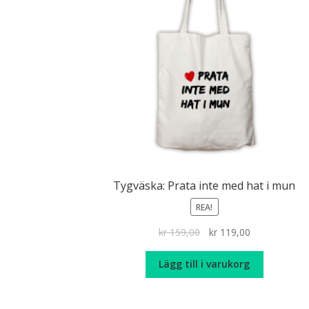
Tygväska: Prata inte med hat i mun
REA!
Det
Det
kr
159,00
kr
119,00
ursprungliga
nuvarande
priset
priset
Lägg till i varukorg
var:
är:
kr 159,00.
kr 119,00.