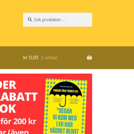
Sök
Sök
efter:
kr
0,00
0 artiklar