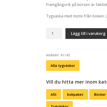
framgångsrik på börsen är faktiskt 
Tygväska med motiv från boken
L
Tygväska:
Lägg till i varukorg
Livet,
börsen
och
allting
Artikelnr:
41145
(illustration)
Alla tygväskor
mängd
Vill du hitta mer inom ka
Allt
bokpaket
Böcker
Tygväskor