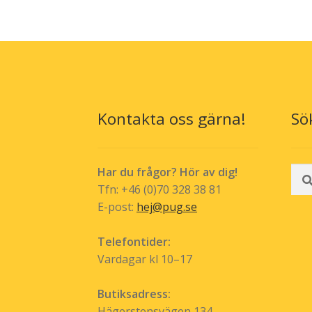
Kontakta oss gärna!
Sö
Sök
Har du frågor? Hör av dig!
efte
Tfn: +46 (0)70 328 38 81
E-post:
hej@pug.se
Telefontider:
Vardagar kl 10–17
Butiksadress:
Hägerstensvägen 134