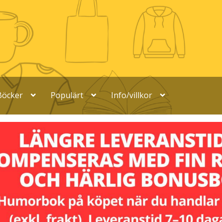
Böcker
Populärt
Info/villkor