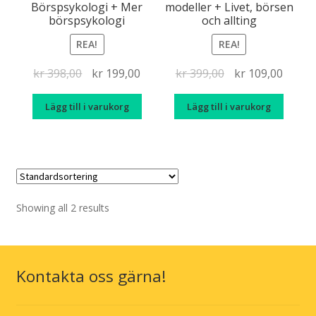
Börspsykologi + Mer
modeller + Livet, börsen
börspsykologi
och allting
REA!
REA!
Det
Det
Det
Det
kr
398,00
kr
199,00
kr
399,00
kr
109,00
ursprungliga
nuvarande
ursprungliga
nuvar
Lägg till i varukorg
Lägg till i varukorg
priset
priset
priset
priset
var:
är:
var:
är:
kr 398,00.
kr 199,00.
kr 399,00.
kr 109
Showing all 2 results
Kontakta oss gärna!