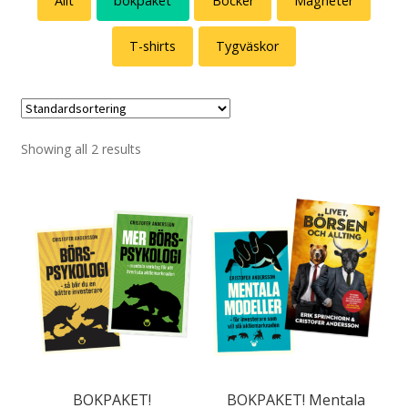
Allt
bokpaket
Böcker
Magneter
T-shirts
Tygväskor
Showing all 2 results
BOKPAKET!
BOKPAKET! Mentala