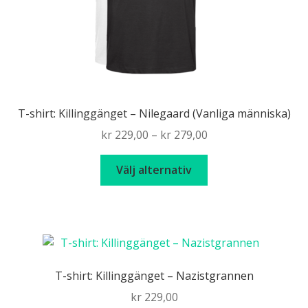
T-shirt: Killinggänget – Nilegaard (Vanliga människa)
Price
kr
229,00
–
kr
279,00
range:
Den
kr 229,00
Välj alternativ
här
through
produkten
kr 279,00
har
flera
varianter.
De
T-shirt: Killinggänget – Nazistgrannen
olika
kr
229,00
alternativen