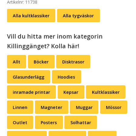
ett
Artikelnr:
11738
datum
Alla kultklassiker
Alla tygväskor
(svart
eller
vit)
Vill du hitta mer inom kategorin
mängd
Killinggänget? Kolla här!
Allt
Böcker
Disktrasor
Glasunderlägg
Hoodies
inramade printar
Kepsar
Kultklassiker
Linnen
Magneter
Muggar
Mössor
Outlet
Posters
Solhattar