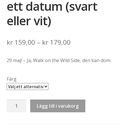
ett datum (svart
eller vit)
Price
kr
159,00
–
kr
179,00
range:
29 maj! – Ja, Walk on the Wild Side, den kan dom.
kr 159,00
through
Färg
kr 179,00
Tygväska:
Lägg till i varukorg
Killinggänget
–
Säg