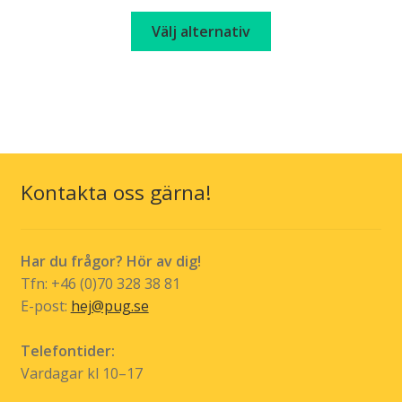
kan
Den
Välj alternativ
väljas
här
på
produkten
produktsidan
har
flera
varianter.
De
olika
Kontakta oss gärna!
alternativen
kan
väljas
Har du frågor? Hör av dig!
på
Tfn: +46 (0)70 328 38 81
produktsidan
E-post:
hej@pug.se
Telefontider:
Vardagar kl 10–17