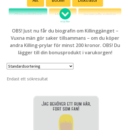
Allt
Böcker
Disktrasor
Jönssonligan
Glasunderlägg
Hoodies
inramade printar
Killinggänget
Visa fler
Kepsar
Kultklassiker
Linnen
OBS! Just nu får du biografin om Killinggänget –
Roliga katter
Vuxna män gör saker tillsammans – om du köper
Magneter
Muggar
Mössor
Outlet
andra Killing-prylar för minst 200 kronor. OBS! Du
Svenska vitsord
lägger till din bonusprodukt i varukorgen!
Posters
Solhattar
Specialpaket
Med ett ord
Sweatshirts
T-shirts
Tygväskor
Endast ett sökresultat
Diset!
Vattenflaskor
Delvis Presley
Fredsdruvor
Artemis Hobbyhorses