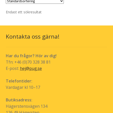
Älska chili
Endast ett sökresultat
Kryss(t)ade fåglar
Sverigemotiv
Kontakta oss gärna!
Expand
Info/villkor
under
Har du frågor? Hör av dig!
Tfn: +46 (0)70 328 38 81
E-post:
hej@pug.se
Telefontider:
Vardagar kl 10–17
Butiksadress:
Hägerstensvägen 134
126 49 Hägersten