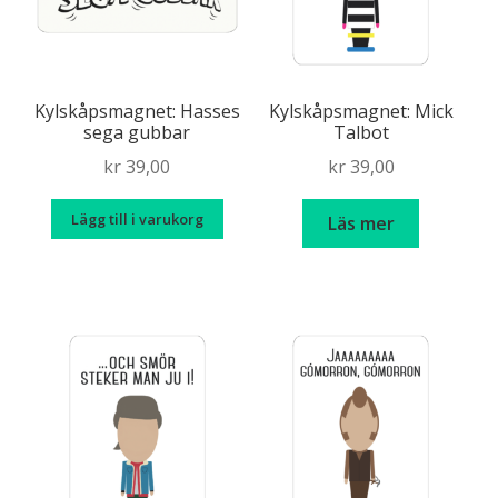
Oroat
Svenska uttryck
Kylskåpsmagnet: Hasses
Kylskåpsmagnet: Mick
sega gubbar
Talbot
Älskade hund
kr
39,00
kr
39,00
Lägg till i varukorg
Gunde Svan som ursprungsamerikan
Läs mer
Discgolf – 18 hål i mitt hjärta
Humormamman
Skyltat
Solsidan