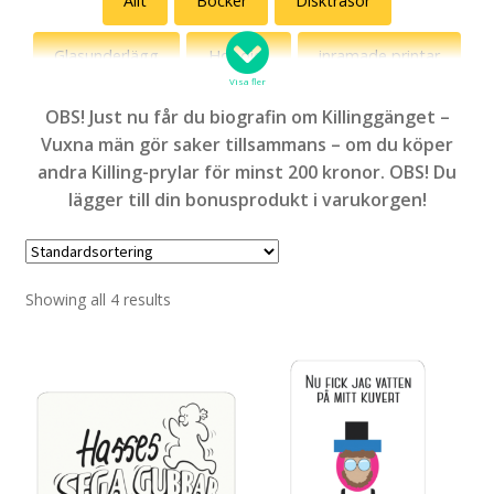
Allt
Böcker
Disktrasor
Jönssonligan
Glasunderlägg
Hoodies
inramade printar
Killinggänget
Visa fler
Kepsar
Kultklassiker
Linnen
OBS! Just nu får du biografin om Killinggänget –
Roliga katter
Vuxna män gör saker tillsammans – om du köper
Magneter
Muggar
Mössor
Outlet
andra Killing-prylar för minst 200 kronor. OBS! Du
Svenska vitsord
lägger till din bonusprodukt i varukorgen!
Posters
Solhattar
Specialpaket
Med ett ord
Sweatshirts
T-shirts
Tygväskor
Showing all 4 results
Diset!
Vattenflaskor
Delvis Presley
Fredsdruvor
Artemis Hobbyhorses