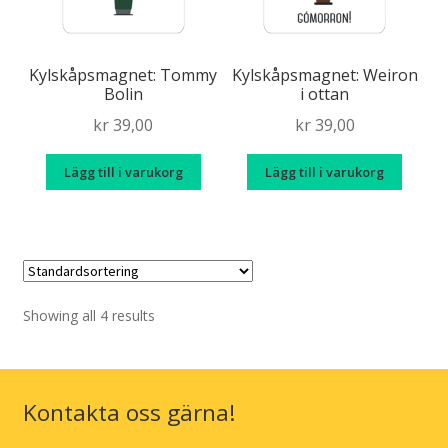
Älska chili
Kryss(t)ade fåglar
Kylskåpsmagnet: Tommy
Kylskåpsmagnet: Weiron
Bolin
i ottan
Sverigemotiv
kr
39,00
kr
39,00
Expand
Lägg till i varukorg
Lägg till i varukorg
Info/villkor
under
Showing all 4 results
Kontakta oss gärna!