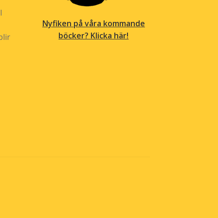
l
Nyfiken på våra kommande
böcker? Klicka här!
lir