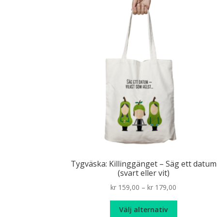
Tygväska: Killinggänget – Säg ett datum
(svart eller vit)
Price
kr
159,00
–
kr
179,00
range:
Den
kr 159,00
Välj alternativ
här