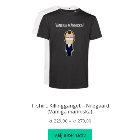
T-shirt: Killinggänget – Nilegaard
(Vanliga människa)
Price
kr
229,00
–
kr
279,00
range:
Den
kr 229,00
Välj alternativ
här