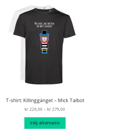
T-shirt: Killinggänget – Mick Talbot
Price
kr
229,00
–
kr
279,00
range:
Den
kr 229,00
Välj alternativ
här
through