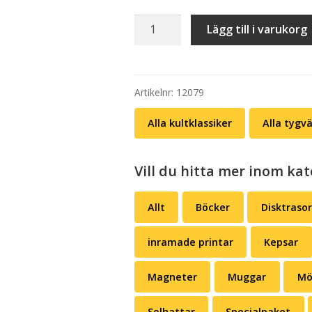
Tygväska:
Lägg till i varukorg
Killinggänget
–
Lionel
Richie-
Artikelnr:
12079
biljetter
Alla kultklassiker
Alla tygv
mängd
Vill du hitta mer inom kat
Allt
Böcker
Disktrasor
inramade printar
Kepsar
Magneter
Muggar
Mö
Solhattar
Specialpaket