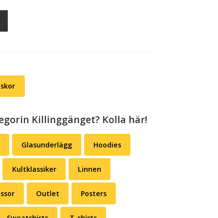
äskor
egorin Killinggänget? Kolla här!
Glasunderlägg
Hoodies
Kultklassiker
Linnen
ssor
Outlet
Posters
Sweatshirts
T-shirts