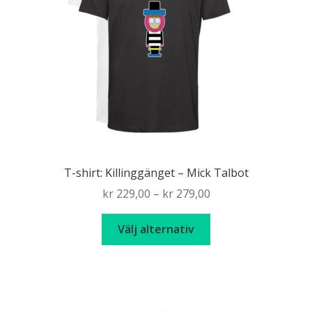
T-shirt: Killinggänget – Mick Talbot
Price
kr
229,00
–
kr
279,00
range:
Den
kr 229,00
Välj alternativ
här
through
produkten
kr 279,00
har
flera
varianter.