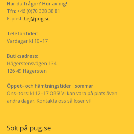
Har du frågor? Hör av dig!
på
Tfn: +46 (0)70 328 38 81
produktsidan
E-post:
hej@pug.se
Telefontider:
Vardagar kl 10–17
Butiksadress:
Hägerstensvägen 134
126 49 Hägersten
Öppet- och hämtningstider i sommar
Ons–tors: kl 12–17 OBS! Vi kan vara på plats även
andra dagar. Kontakta oss så löser vi!
Sök på pug.se