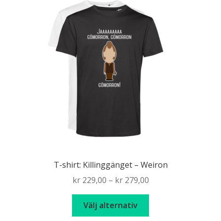
De
olika
alternativen
kan
väljas
på
produktsidan
T-shirt: Killinggänget – Weiron
Price
kr
229,00
–
kr
279,00
range:
Den
kr 229,00
Välj alternativ
här
through