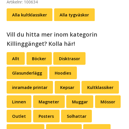
ner
Artikelnr:
100634
pungen
Alla kultklassiker
Alla tygväskor
och
landa
(svart
Vill du hitta mer inom kategorin
eller
Killinggänget? Kolla här!
vit)
mängd
Allt
Böcker
Disktrasor
Glasunderlägg
Hoodies
inramade printar
Kepsar
Kultklassiker
Linnen
Magneter
Muggar
Mössor
Outlet
Posters
Solhattar