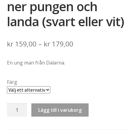
ner pungen och
landa (svart eller vit)
Price
kr
159,00
–
kr
179,00
range:
En ung man från Dalarna.
kr 159,00
through
Färg
kr 179,00
Tygväska:
Lägg till i varukorg
Killinggänget
–
Fäll