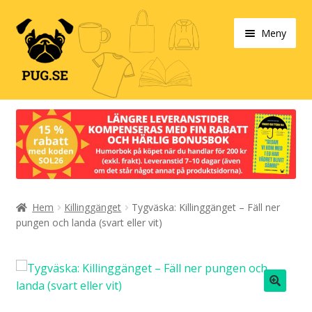
Hoppa
Hoppa
Meny
till
till
navigering
innehåll
Varukorg
Expand
Våra produkter
under
Designa själv!
Expand
Hem
Killinggänget
Tygväska: Killinggänget – Fäll ner
Böcker
under
pungen och landa (svart eller vit)
Expand
Populärt
under
Expand
Info/villkor
under
🔍