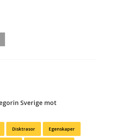
rough
179,00
tegorin Sverige mot
Disktrasor
Egenskaper