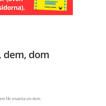
, dem, dom
ce
ge:
dem får invänta sin dom.
159,00