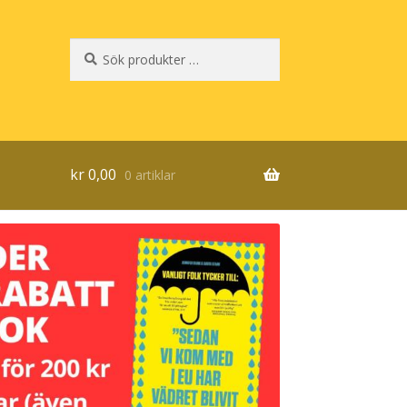
Sök
Sök
efter:
kr
0,00
0 artiklar