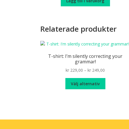
Lägg till i varukorg
Relaterade produkter
T-shirt: I’m silently correcting your
grammar!
Price
kr
229,00
–
kr
249,00
range:
Den
kr 229,00
Välj alternativ
här
through
produkten
kr 249,00
har
flera
varianter.
De
olika