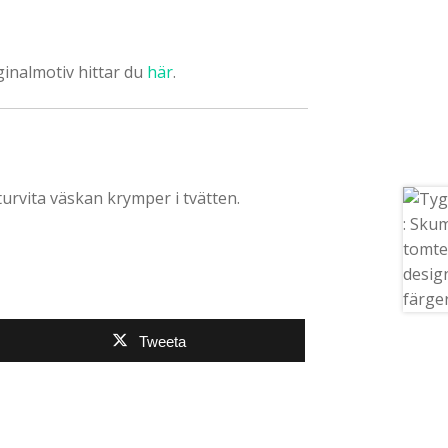
inalmotiv hittar du
här
.
urvita väskan krymper i tvätten.
Tweeta