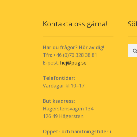
alternativen
kan
väljas
Kontakta oss gärna!
Sö
på
produktsida
Sök
Har du frågor? Hör av dig!
efte
Tfn: +46 (0)70 328 38 81
E-post:
hej@pug.se
Telefontider:
Vardagar kl 10–17
Butiksadress:
Hägerstensvägen 134
126 49 Hägersten
Öppet- och hämtningstider i