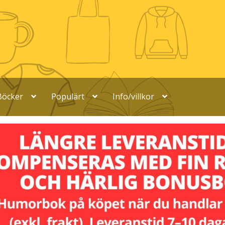
Böcker
Populärt
Info/villkor