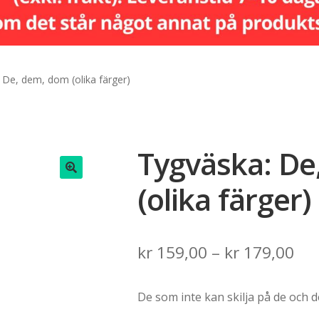
 De, dem, dom (olika färger)
Tygväska: De
(olika färger)
🔍
Pri
kr
159,00
–
kr
179,00
ran
De som inte kan skilja på de och 
kr 