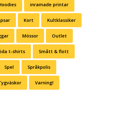
Hoodies
inramade printar
psar
Kort
Kultklassiker
gar
Mössor
Outlet
öda t-shirts
Smått & flott
Spel
Språkpolis
Tygväskor
Varning!