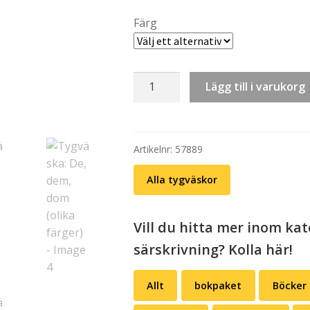
th
Färg
kr 
Tygväska:
Lägg till i varukorg
De,
dem,
dom
(olika
Artikelnr:
57889
färger)
Alla tygväskor
mängd
Vill du hitta mer inom ka
särskrivning? Kolla här!
Allt
bokpaket
Böcker