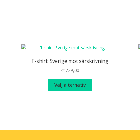
T-shirt: Sverige mot särskrivning
kr
229,00
Den
Välj alternativ
här
produkten
har
flera
varianter.
De
olika
alternativen