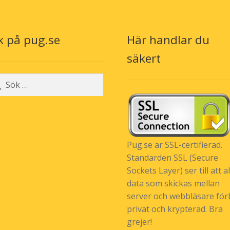
kan
väljas
på
k på pug.se
Här handlar du
produktsidan
n
säkert
r:
Pug.se är SSL-certifierad.
Standarden SSL (Secure
Sockets Layer) ser till att al
data som skickas mellan
server och webbläsare förb
privat och krypterad. Bra
grejer!