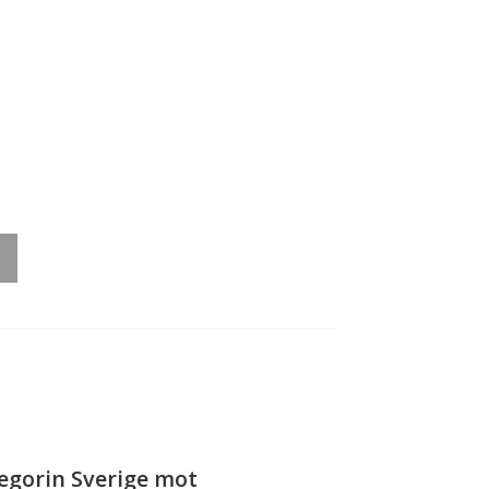
199,00
rough
229,00
tegorin Sverige mot