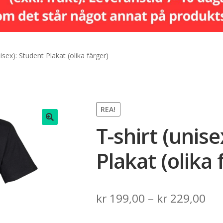
nisex): Student Plakat (olika färger)
REA!
T-shirt (unis
🔍
Plakat (olika 
Pri
kr
199,00
–
kr
229,00
ran