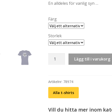
En alldeles för vanlig syn …
kr 
th
Färg
kr 
Storlek
T-
Lägg till i varukorg
shirt
(unisex):
Student
Plakat
Artikelnr:
78974
(olika
Alla t-shirts
färger)
mängd
Vill du hitta mer inom ka