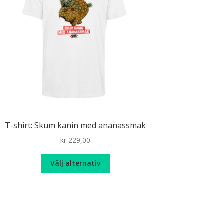
T-shirt: Skum kanin med ananassmak
kr
229,00
Den
Välj alternativ
här
produkten
har
flera
varianter.