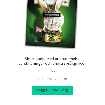
Skum kanin med ananassmak –
särskrivningar och andra språkgrodor
REA!
Det
Det
kr
139,00
kr
39,00
ursprungliga
nuvarande
priset
priset
Lägg till i varukorg
var:
är:
kr 139,00.
kr 39,00.