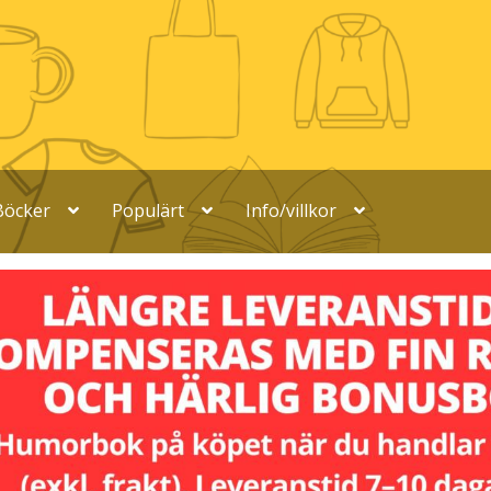
Böcker
Populärt
Info/villkor