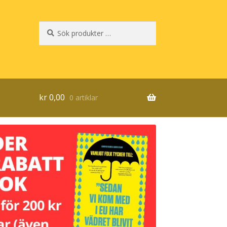
Sök
Sök
efter:
kr
0,00
0 artiklar