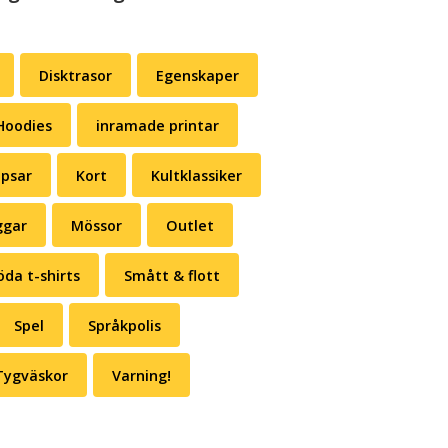
Disktrasor
Egenskaper
Hoodies
inramade printar
psar
Kort
Kultklassiker
gar
Mössor
Outlet
öda t-shirts
Smått & flott
Spel
Språkpolis
Tygväskor
Varning!