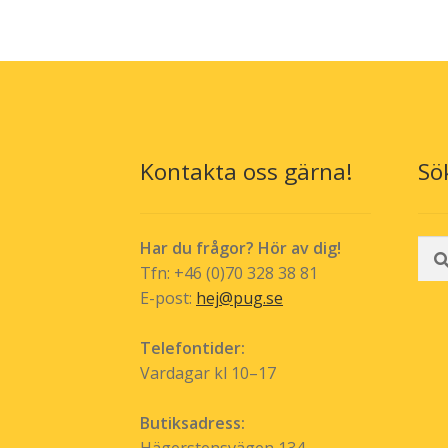
Kontakta oss gärna!
Sö
Sök
Har du frågor? Hör av dig!
efte
Tfn: +46 (0)70 328 38 81
E-post:
hej@pug.se
Telefontider:
Vardagar kl 10–17
Butiksadress: