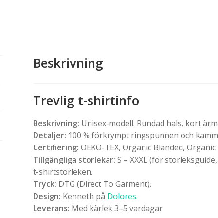
Beskrivning
Trevlig t-shirtinfo
Beskrivning:
Unisex-modell. Rundad hals, kort ärm o
Detaljer:
100 % förkrympt ringspunnen och kammad
Certifiering:
OEKO-TEX, Organic Blanded, Organic
Tillgängliga storlekar:
S – XXXL (för storleksguide,
t-shirtstorleken.
Tryck:
DTG (Direct To Garment).
Design:
Kenneth på
Dolores.
Leverans:
Med kärlek 3–5 vardagar.