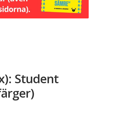
ex): Student
färger)
ce
ge: