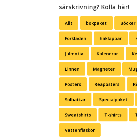
särskrivning? Kolla här!
Allt
bokpaket
Böcker
Förkläden
haklappar
Julmotiv
Kalendrar
Ke
Linnen
Magneter
Mug
Posters
Reaposters
R
Solhattar
Specialpaket
Sweatshirts
T-shirts
Vattenflaskor