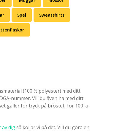
ter
Muggar
Mössor
ar
Spel
Sweatshirts
ttenflaskor
nsmaterial (100 % polyester) med ditt
 PDGA-nummer. Vill du även ha med ditt
t gäller för tryck på bröstet. För 100 kr
 av dig
så kollar vi på det. Vill du göra en