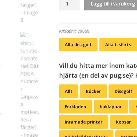
T-
Lägg till i varukorg
shirt
i
funktionsmaterial:
Ditt
Artikelnr:
79069
PDGA-
Alla discgolf
Alla t-shirts
nummer
(anpassa
motivet,
Vill du hitta mer inom kate
flera
hjärta (en del av pug.se)? 
färger)
mängd
Allt
Böcker
Discgolf
Förkläden
haklappar
inramade printar
Kepsar