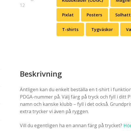
Klubbkläder (ÖDGC)
Magne
Pixlat
Posters
Solhatt
T-shirts
Tygväskor
Va
Beskrivning
Äntligen kan du enkelt beställa en t-shirt i funktio
PDGA-nummer på. Välj färg på tryck och fyll i ditt
namn och kanske klubb – fyll i det också. Grundprise
extra trycker vi även på ryggen.
Vill du egentligen ha en annan färg på trycket?
Hör