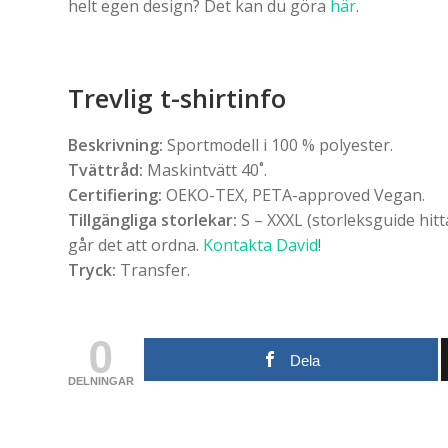
helt egen design? Det kan du göra
här
.
Trevlig t-shirtinfo
Beskrivning:
Sportmodell i 100 % polyester.
Tvättråd:
Maskintvätt 40˚.
Certifiering:
OEKO-TEX, PETA-approved Vegan.
Tillgängliga storlekar:
S – XXXL (storleksguide hit
går det att ordna.
Kontakta David
!
Tryck:
Transfer.
0
Dela
DELNINGAR