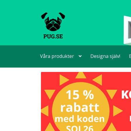
Hoppa
Hoppa
till
till
navigering
innehåll
Våra produkter
Designa själv!