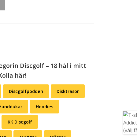
gorin Discgolf – 18 hål i mitt
Kolla här!
Discgolfpodden
Disktrasor
Handdukar
Hoodies
KK Discgolf