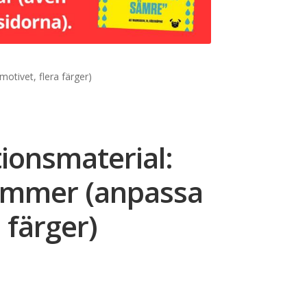
otivet, flera färger)
tionsmaterial:
ummer (anpassa
 färger)