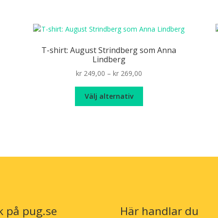
T-shirt: August Strindberg som Anna
Lindberg
Price
kr
249,00
–
kr
269,00
range:
Den
kr 249,00
Välj alternativ
här
through
produkten
kr 269,00
har
flera
varianter.
De
olika
alternativen
kan
väljas
k på pug.se
Här handlar du
på
n