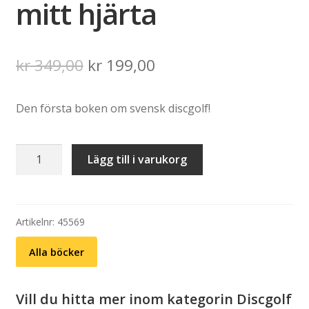
mitt hjärta
Det
Det
kr
349,00
kr
199,00
ursprungliga
nuvarande
Den första boken om svensk discgolf!
priset
priset
var:
är:
Discgolf
Lägg till i varukorg
kr 349,00.
kr 199,00.
–
18
hål
i
Artikelnr:
45569
mitt
Alla böcker
hjärta
mängd
Vill du hitta mer inom kategorin Discgolf