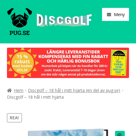
Hoppa
Hoppa
Meny
till
till
navigering
innehåll
Varukorg
Expand
Våra produkter
under
Designa själv!
Expand
Hem
Discgolf – 18 hål i mitt hjärta (en del av pug.se)
Böcker
under
Discgolf – 18 hål i mitt hjärta
Expand
Populärt
under
REA!
Expand
Info/villkor
under