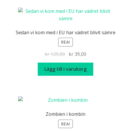
Sedan vi kom med i EU har vädret blivit sämre
REA!
Det
Det
kr
129,00
kr
39,00
ursprungliga
nuvarande
priset
priset
Lägg till i varukorg
var:
är:
kr 129,00.
kr 39,00.
Zombien i kombin
REA!