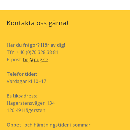
varianter.
De
olika
Kontakta oss gärna!
alternativen
kan
väljas
Har du frågor? Hör av dig!
på
Tfn: +46 (0)70 328 38 81
produktsidan
E-post:
hej@pug.se
Telefontider:
Vardagar kl 10–17
Butiksadress:
Hägerstensvägen 134
126 49 Hägersten
Öppet- och hämtningstider i sommar