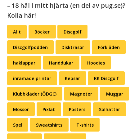
– 18 hål i mitt hjärta (en del av pug.se)?
Kolla här!
Allt
Böcker
Discgolf
Discgolfpodden
Disktrasor
Förkläden
haklappar
Handdukar
Hoodies
inramade printar
Kepsar
KK Discgolf
Klubbkläder (ÖDGC)
Magneter
Muggar
Mössor
Pixlat
Posters
Solhattar
Spel
Sweatshirts
T-shirts