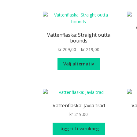
Vattenflaska: Straight outta
bounds
Price
kr
209,00
–
kr
219,00
range:
Den
kr 209,00
Välj alternativ
här
through
produkten
kr 219,00
har
flera
varianter.
De
Vattenflaska: Jävla träd
Va
olika
kr
219,00
alternativen
kan
väljas
Lägg till i varukorg
på