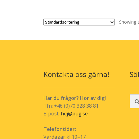
produktsidan
Showing al
Kontakta oss gärna!
Sö
Sök
Har du frågor? Hör av dig!
efte
Tfn: +46 (0)70 328 38 81
E-post:
hej@pug.se
Telefontider:
Vardagar kl 10–17