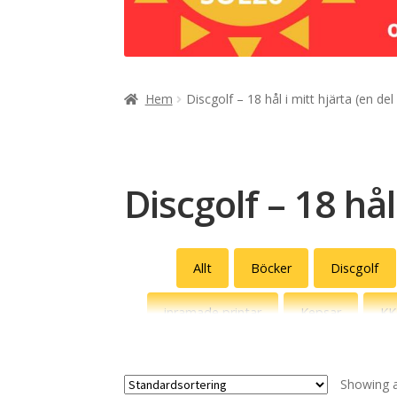
Hem
Discgolf – 18 hål i mitt hjärta (en del
Discgolf – 18 hål
Allt
Böcker
Discgolf
inramade printar
Kepsar
KK
Solhattar
Showing al