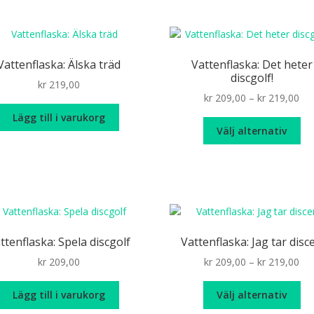
Vattenflaska: Älska träd
Vattenflaska: Det heter
discgolf!
kr
219,00
Pri
kr
209,00
–
kr
219,00
ran
Lägg till i varukorg
De
kr 
Välj alternativ
hä
th
pr
kr 
ha
fle
var
De
oli
ttenflaska: Spela discgolf
Vattenflaska: Jag tar disc
alt
Pri
kr
209,00
kr
209,00
–
kr
219,00
ka
ran
väl
De
kr 
på
Lägg till i varukorg
Välj alternativ
hä
th
pr