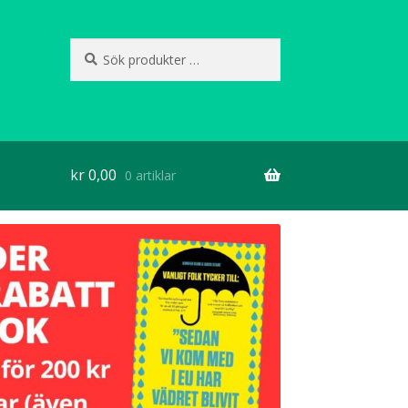
Sök
Sök
efter:
kr
0,00
0 artiklar