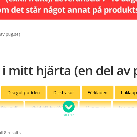
 av pug.se)
 i mitt hjärta (en del av
Discgolfpodden
Disktrasor
Förkläden
haklapp
 Discgolf
Klubbkläder (ÖDGC)
Magneter
Muggar
Visa fler
Spel
Sweatshirts
T-shirts
Tygväskor
Va
l 8 results