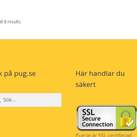
pr
kr 
ha
fle
l 8 results
var
De
oli
alt
ka
väl
på
pr
k på pug.se
Här handlar du
säkert
r:
Pug.se är SSL-certifierad.