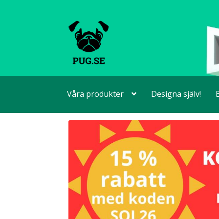
Hoppa
Hoppa
till
till
navigering
innehåll
Våra produkter
Designa själv!