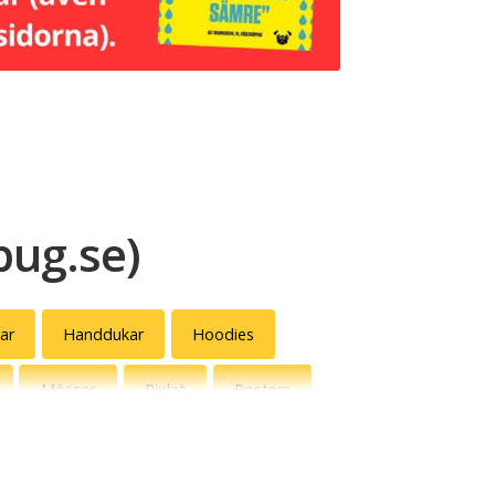
 pug.se)
ar
Handdukar
Hoodies
Mössor
Pixlat
Posters
ttenflaskor