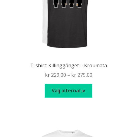
väljas
på
produktsidan
T-shirt: Killinggänget – Kroumata
Price
kr
229,00
–
kr
279,00
range:
Den
kr 229,00
Välj alternativ
här
through
produkten
kr 279,00
har
flera
varianter.
De