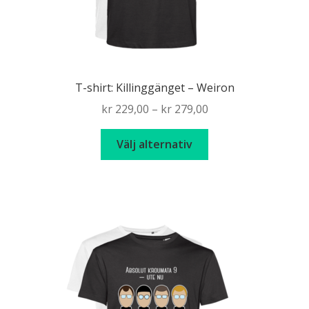
T-shirt: Killinggänget – Weiron
Price
kr
229,00
–
kr
279,00
range:
Den
kr 229,00
Välj alternativ
här
through
produkten
kr 279,00
har
flera
varianter.
De
olika
alternativen
kan