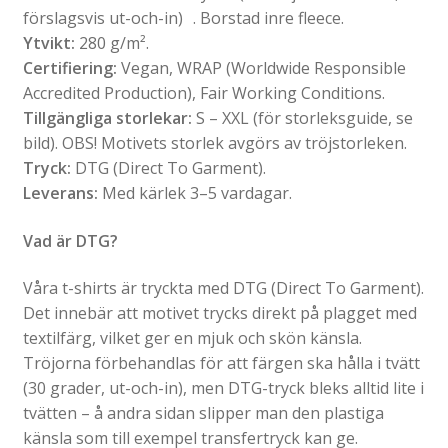
förslagsvis ut-och-in) . Borstad inre fleece.
Ytvikt:
280 g/m².
Certifiering:
Vegan, WRAP (Worldwide Responsible
Accredited Production), Fair Working Conditions.
Tillgängliga storlekar:
S – XXL (för storleksguide, se
bild). OBS! Motivets storlek avgörs av tröjstorleken.
Tryck:
DTG (Direct To Garment).
Leverans:
Med kärlek 3–5 vardagar.
Vad är DTG?
Våra t-shirts är tryckta med DTG (Direct To Garment).
Det innebär att motivet trycks direkt på plagget med
textilfärg, vilket ger en mjuk och skön känsla.
Tröjorna förbehandlas för att färgen ska hålla i tvätt
(30 grader, ut-och-in), men DTG-tryck bleks alltid lite i
tvätten – å andra sidan slipper man den plastiga
känsla som till exempel transfertryck kan ge.