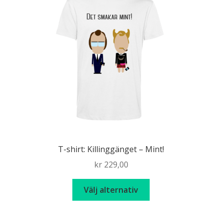
olika
alternativen
kan
väljas
på
produktsidan
T-shirt: Killinggänget – Mint!
kr
229,00
Den
Välj alternativ
här
produkten
har