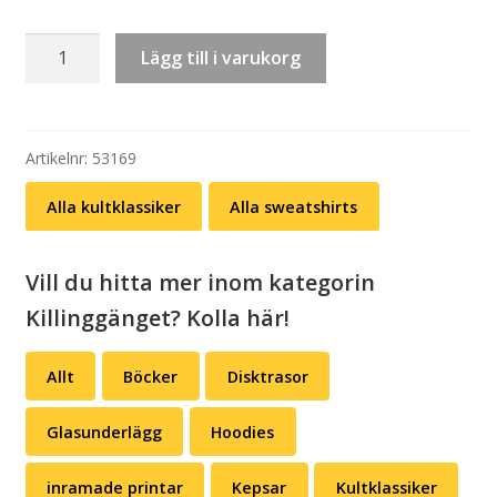
Sweatshirt:
Lägg till i varukorg
Killinggänget
–
Det
är
Artikelnr:
53169
nå
Alla kultklassiker
Alla sweatshirts
me
fette
(Lennart
Vill du hitta mer inom kategorin
Sundström)
Killinggänget? Kolla här!
mängd
Allt
Böcker
Disktrasor
Glasunderlägg
Hoodies
inramade printar
Kepsar
Kultklassiker