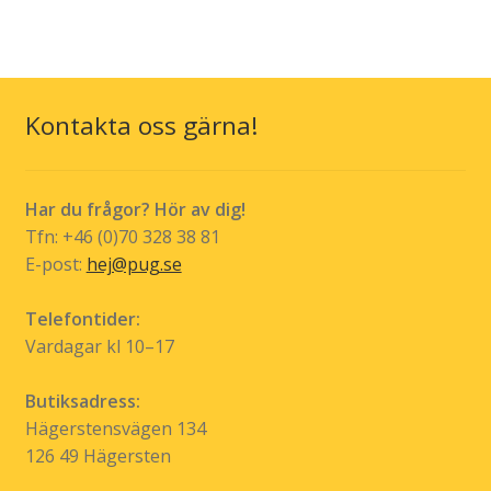
flera
varianter.
De
olika
Kontakta oss gärna!
alternativen
kan
väljas
Har du frågor? Hör av dig!
på
Tfn: +46 (0)70 328 38 81
produktsidan
E-post:
hej@pug.se
Telefontider:
Vardagar kl 10–17
Butiksadress:
Hägerstensvägen 134
126 49 Hägersten