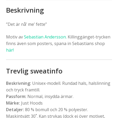
Beskrivning
”Det är nå’ me’ fette”
Motiv av
Sebastian Andersson.
Killinggänget-trycken
finns även som posters, spana in Sebastians shop
här!
Trevlig sweatinfo
Beskrivning:
Unisex-modell. Rundad hals, halslinning
och tryck framtill.
Passform:
Normal, insydda ärmar.
Märke:
Just Hoods
Detaljer:
80 % bomull och 20 % polyester.
Maskintvätt 30˚. Kan strykas (dock ej över motivet,