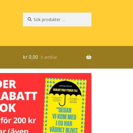
Sök
Sök
efter:
kr
0,00
0 artiklar