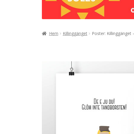
Hem
Killinggänget
Poster: Killinggänget 