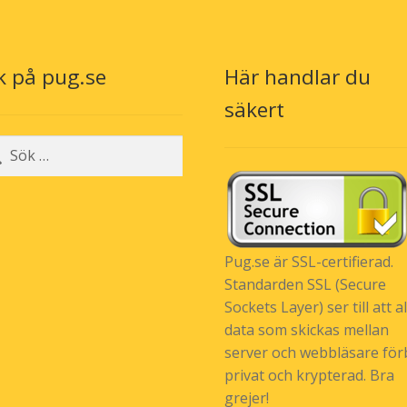
k på pug.se
Här handlar du
n
säkert
r:
Pug.se är SSL-certifierad.
Standarden SSL (Secure
Sockets Layer) ser till att al
data som skickas mellan
server och webbläsare förb
privat och krypterad. Bra
grejer!