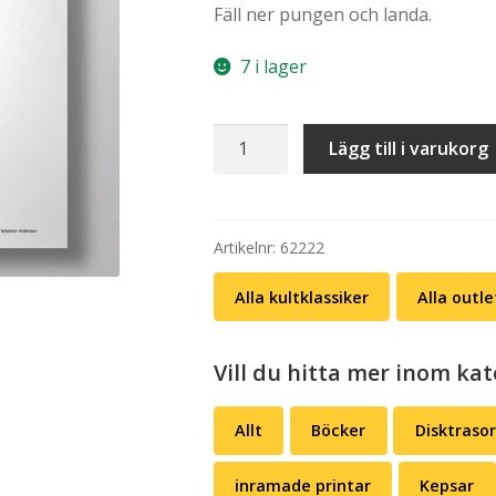
Fäll ner pungen och landa.
priset
prise
var:
är:
7 i lager
kr 249,00.
kr 11
Poster:
Lägg till i varukorg
Killinggänget
–
PV'n
(A3)
Artikelnr:
62222
mängd
Alla kultklassiker
Alla outle
Vill du hitta mer inom kat
Allt
Böcker
Disktrasor
inramade printar
Kepsar