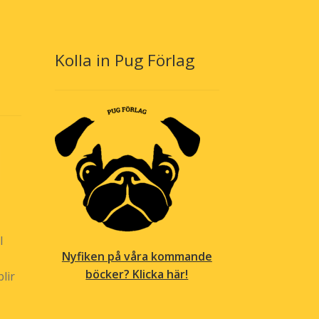
alternativen
kan
väljas
Kolla in Pug Förlag
på
produktsidan
l
Nyfiken på våra kommande
böcker? Klicka här!
lir