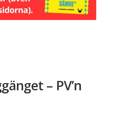
nggänget – PV’n
rande