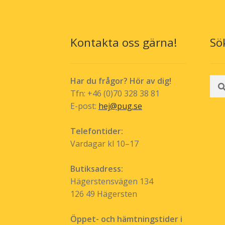
alternativen
kan
väljas
Kontakta oss gärna!
Sö
på
produktsida
Sök
Har du frågor? Hör av dig!
efte
Tfn: +46 (0)70 328 38 81
E-post:
hej@pug.se
Telefontider:
Vardagar kl 10–17
Butiksadress:
Hägerstensvägen 134
126 49 Hägersten
Öppet- och hämtningstider i