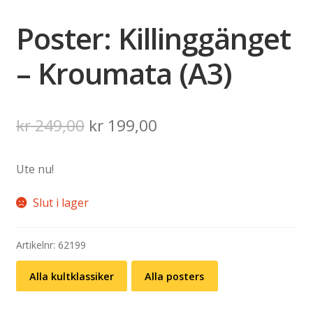
Poster: Killinggänget
– Kroumata (A3)
Det
Det
kr
249,00
kr
199,00
ursprungliga
nuvarande
Ute nu!
priset
priset
var:
är:
Slut i lager
kr 249,00.
kr 199,00.
Artikelnr:
62199
Alla kultklassiker
Alla posters