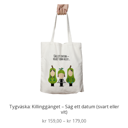
flera
varianter.
De
olika
alternativen
kan
väljas
på
produktsidan
Tygväska: Killinggänget – Säg ett datum (svart eller
vit)
Price
kr
159,00
–
kr
179,00
range: