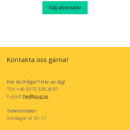
Den
kr 159,00
Välj alternativ
här
through
produkten
kr 179,00
har
flera
varianter.
De
olika
Kontakta oss gärna!
alternativen
kan
väljas
Har du frågor? Hör av dig!
på
Tfn: +46 (0)70 328 38 81
produktsidan
E-post:
hej@pug.se
Telefontider:
Vardagar kl 10–17