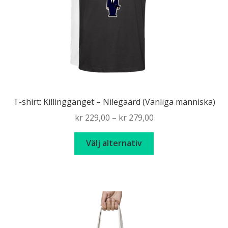
T-shirt: Killinggänget – Nilegaard (Vanliga människa)
Price
kr
229,00
–
kr
279,00
range:
Den
kr 229,00
Välj alternativ
här
through
produkten
kr 279,00
har
flera
varianter.
De
olika