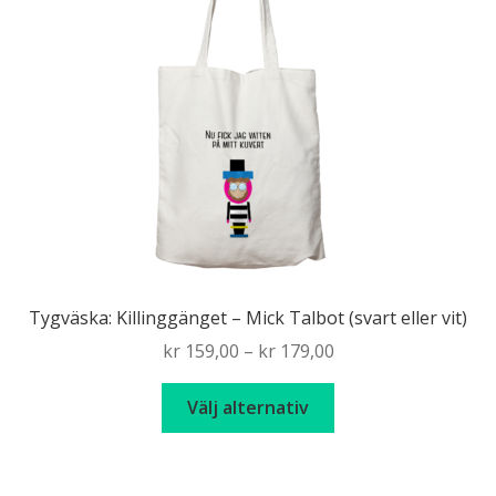
alternativen
kan
väljas
på
produktsidan
Tygväska: Killinggänget – Mick Talbot (svart eller vit)
Price
kr
159,00
–
kr
179,00
range:
Den
kr 159,00
Välj alternativ
här
through
produkten
kr 179,00
har