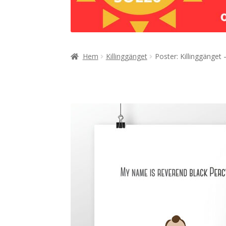
Hem
Killinggänget
Poster: Killinggänget 