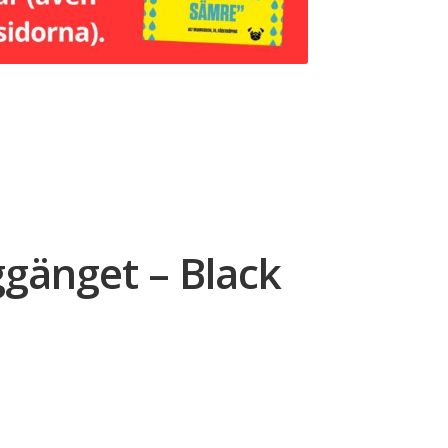
nggänget – Black
rande