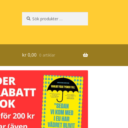
Sök
Sök
efter:
kr
0,00
0 artiklar