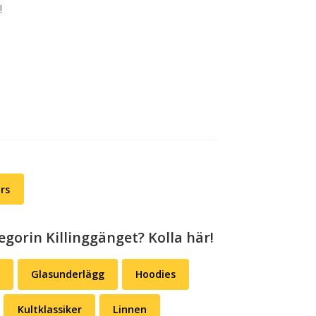
!
t
9,00.
ers
egorin Killinggänget? Kolla här!
Glasunderlägg
Hoodies
Kultklassiker
Linnen