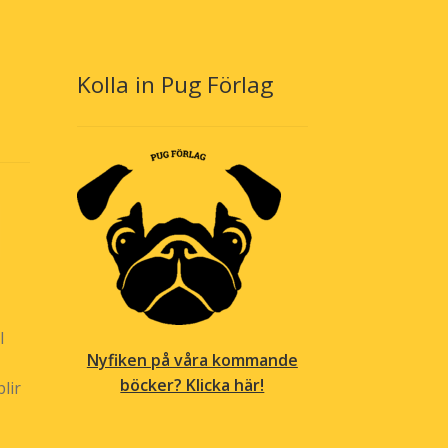
alternativen
kan
väljas
Kolla in Pug Förlag
på
produktsidan
l
Nyfiken på våra kommande
böcker? Klicka här!
lir