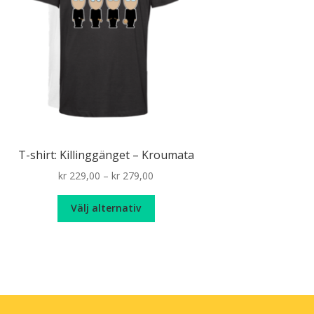
T-shirt: Killinggänget – Kroumata
Price
kr
229,00
–
kr
279,00
range:
Den
kr 229,00
Välj alternativ
här
through
produkten
kr 279,00
har
flera
varianter.
De
olika