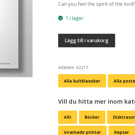
Can you feel the spirit of the lord?
priset
prise
var:
är:
1 i lager
kr 249,00.
kr 19
Poster:
Lägg till i varukorg
Killinggänget
–
Black
Percy
Artikelnr:
62217
(A3)
Alla kultklassiker
Alla post
mängd
Vill du hitta mer inom kat
Allt
Böcker
Disktrasor
inramade printar
Kepsar