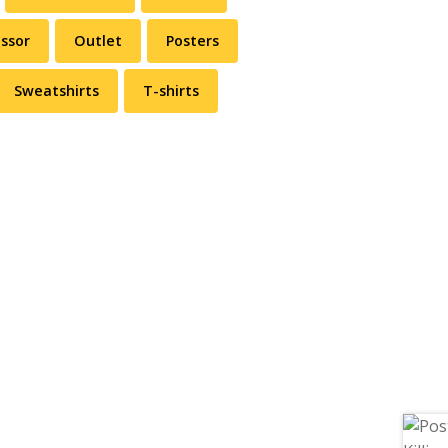
ssor
Outlet
Posters
Sweatshirts
T-shirts