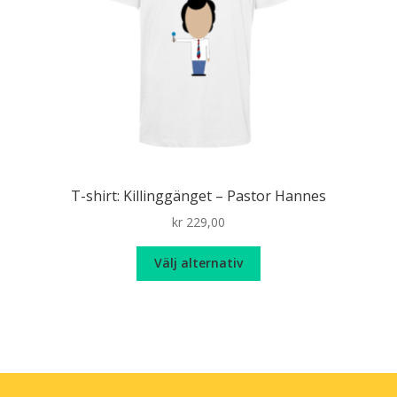
T-shirt: Killinggänget – Pastor Hannes
kr
229,00
Den
Välj alternativ
här
produkten
har
flera
varianter.
De
olika