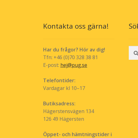
alternativen
kan
väljas
Kontakta oss gärna!
Sö
på
produktsida
Sök
Har du frågor? Hör av dig!
efte
Tfn: +46 (0)70 328 38 81
E-post:
hej@pug.se
Telefontider:
Vardagar kl 10–17
Butiksadress:
Hägerstensvägen 134
126 49 Hägersten
Öppet- och hämtningstider i