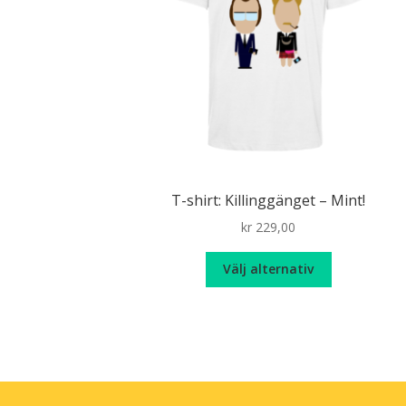
T-shirt: Killinggänget – Mint!
kr
229,00
Den
Välj alternativ
här
produkten
har
flera
varianter.
De
olika