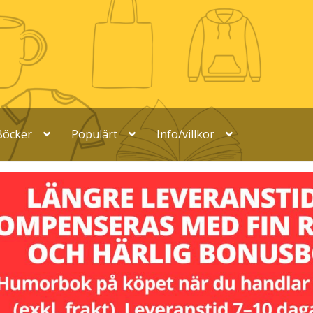
Böcker
Populärt
Info/villkor