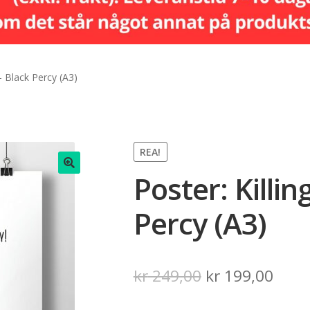
– Black Percy (A3)
REA!
Poster: Killi
🔍
Percy (A3)
Det
Det
kr
249,00
kr
199,00
ursprungliga
nuva