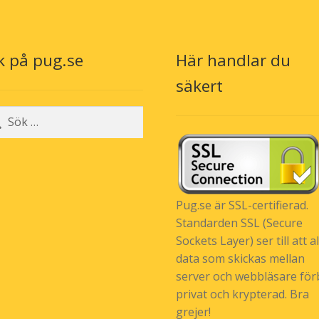
alternativen
kan
väljas
k på pug.se
Här handlar du
på
n
produktsidan
säkert
r:
Pug.se är SSL-certifierad.
Standarden SSL (Secure
Sockets Layer) ser till att al
data som skickas mellan
server och webbläsare förb
privat och krypterad. Bra
grejer!