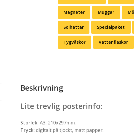
Magneter
Muggar
Mö
Solhattar
Specialpaket
Tygväskor
Vattenflaskor
Beskrivning
Lite trevlig posterinfo:
Storlek:
A3, 210x297mm.
Tryck:
digitalt på tjockt, matt papper.