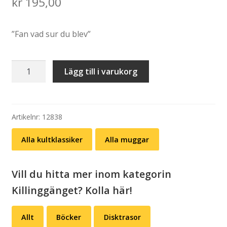
kr
195,00
”Fan vad sur du blev”
Mugg:
Lägg till i varukorg
Killinggänget
–
Torsk
på
Artikelnr:
12838
Tallin
Alla kultklassiker
Alla muggar
mängd
Vill du hitta mer inom kategorin
Killinggänget? Kolla här!
Allt
Böcker
Disktrasor