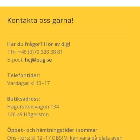
De
olika
Kontakta oss gärna!
alternativen
kan
väljas
Har du frågor? Hör av dig!
på
Tfn: +46 (0)70 328 38 81
produktsidan
E-post:
hej@pug.se
Telefontider:
Vardagar kl 10–17
Butiksadress:
Hägerstensvägen 134
126 49 Hägersten
Öppet- och hämtningstider i sommar
Ons–tors: kl 12–17 OBS! Vi kan vara på plats även