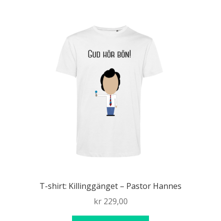
T-shirt: Killinggänget – Pastor Hannes
kr
229,00
Den