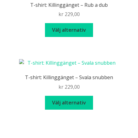
T-shirt: Killinggänget – Rub a dub
kr
229,00
Den
Välj alternativ
här
produkten
har
flera
varianter.
De
T-shirt: Killinggänget – Svala snubben
olika
kr
229,00
alternativen
kan
Den
Välj alternativ
väljas
här
på
produkten
produktsidan
har
flera
varianter.