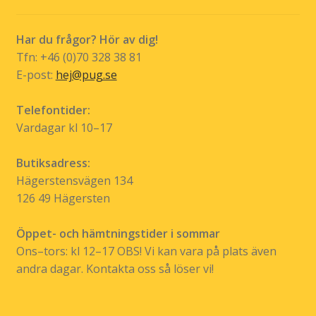
kan
väljas
Har du frågor? Hör av dig!
på
Tfn: +46 (0)70 328 38 81
produktsidan
E-post:
hej@pug.se
Telefontider:
Vardagar kl 10–17
Butiksadress:
Hägerstensvägen 134
126 49 Hägersten
Öppet- och hämtningstider i sommar
Ons–tors: kl 12–17 OBS! Vi kan vara på plats även
andra dagar. Kontakta oss så löser vi!