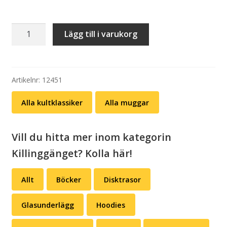
Mugg:
Lägg till i varukorg
Killinggänget
–
Rub
a
Artikelnr:
12451
dub
Alla kultklassiker
Alla muggar
mängd
Vill du hitta mer inom kategorin
Killinggänget? Kolla här!
Allt
Böcker
Disktrasor
Glasunderlägg
Hoodies