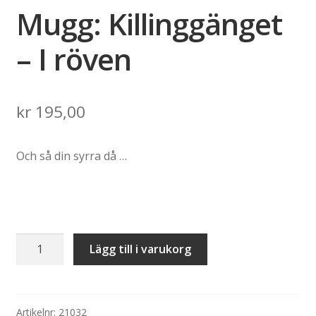
Mugg: Killinggänget
– I röven
kr
195,00
Och så din syrra då …
Mugg:
Lägg till i varukorg
Killinggänget
–
I
röven
Artikelnr:
21032