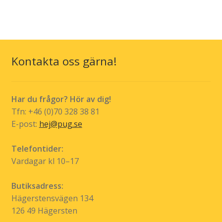
har
flera
varianter.
De
olika
Kontakta oss gärna!
alternativen
kan
väljas
Har du frågor? Hör av dig!
på
Tfn: +46 (0)70 328 38 81
produktsidan
E-post:
hej@pug.se
Telefontider:
Vardagar kl 10–17
Butiksadress:
Hägerstensvägen 134
126 49 Hägersten