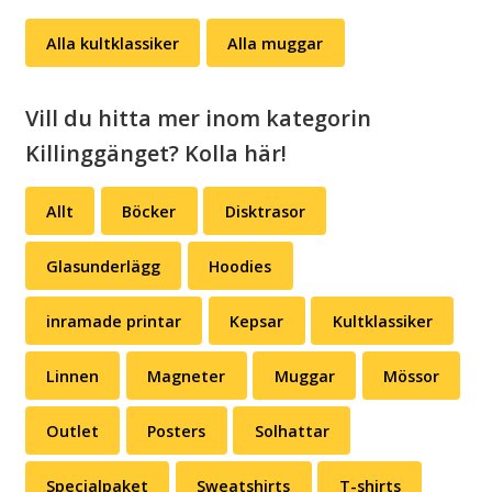
mängd
Alla kultklassiker
Alla muggar
Vill du hitta mer inom kategorin
Killinggänget? Kolla här!
Allt
Böcker
Disktrasor
Glasunderlägg
Hoodies
inramade printar
Kepsar
Kultklassiker
Linnen
Magneter
Muggar
Mössor
Outlet
Posters
Solhattar
Specialpaket
Sweatshirts
T-shirts