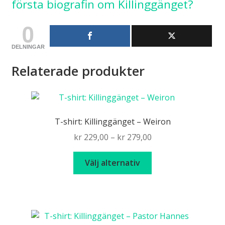
första biografin om Killinggänget?
0
DELNINGAR
Relaterade produkter
T-shirt: Killinggänget – Weiron
Price
kr
229,00
–
kr
279,00
range:
Den
kr 229,00
Välj alternativ
här
through
produkten
kr 279,00
har
flera
varianter.