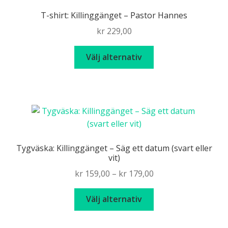
De
T-shirt: Killinggänget – Pastor Hannes
olika
kr
229,00
alternativen
kan
Den
Välj alternativ
väljas
här
på
produkten
produktsidan
har
flera
varianter.
De
olika
Tygväska: Killinggänget – Säg ett datum (svart eller
alternativen
vit)
kan
Price
kr
159,00
–
kr
179,00
väljas
range:
på
Den
kr 159,00
Välj alternativ
produktsidan
här
through
produkten
kr 179,00