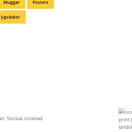
Muggar
Posters
Tygväskor
r. Skickas inramad.