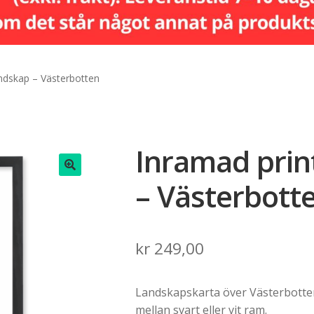
andskap – Västerbotten
Inramad print
– Västerbott
🔍
kr
249,00
Landskapskarta över Västerbotten.
mellan svart eller vit ram.