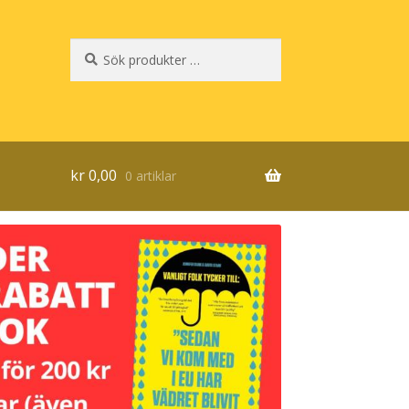
Sök
Sök
efter:
kr
0,00
0 artiklar