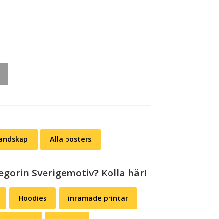
landskap
Alla posters
egorin Sverigemotiv? Kolla här!
Hoodies
inramade printar