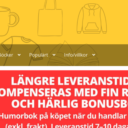
Böcker
Populärt
Info/villkor