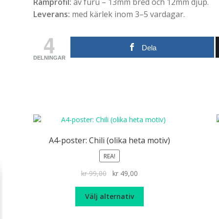
Ramprofil:
av furu – 13mm bred och 12mm djup.
Leverans:
med kärlek inom 3–5 vardagar.
4
Dela
DELNINGAR
A4-poster: Chili (olika heta motiv)
REA!
Det
Det
kr
99,00
kr
49,00
ursprungliga
nuvarande
Den
priset
priset
Välj alternativ
här
var:
är:
produkten
kr 99,00.
kr 49,00.