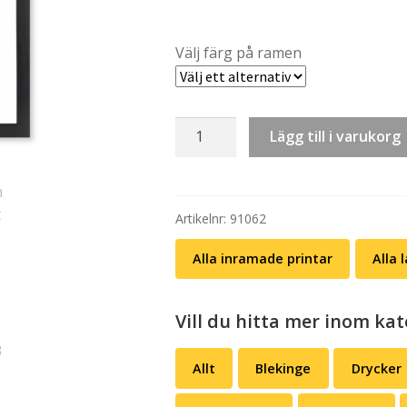
Välj färg på ramen
Inramad
Lägg till i varukorg
print
(A4):
landskap
-
Artikelnr:
91062
Västerbotten
Alla inramade printar
Alla 
mängd
Vill du hitta mer inom kat
Allt
Blekinge
Drycker