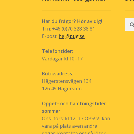
produktsida
Sök
Har du frågor? Hör av dig!
efte
Tfn: +46 (0)70 328 38 81
E-post:
hej@pug.se
Telefontider:
Vardagar kl 10–17
Butiksadress:
Hägerstensvägen 134
126 49 Hägersten
Öppet- och hämtningstider i
sommar
Ons–tors: kl 12–17 OBS! Vi kan
vara på plats även andra
dagar. Kontakta oss så löser