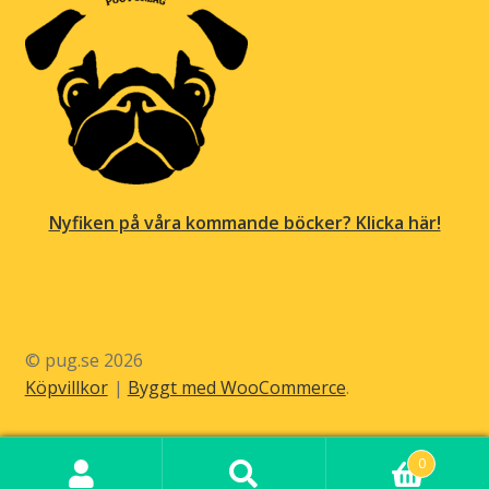
Nyfiken på våra kommande böcker? Klicka här!
© pug.se 2026
Köpvillkor
Byggt med WooCommerce
.
0
Sök
Sök