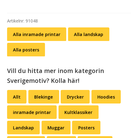
(A4):
landskap
-
Artikelnr:
91048
Småland
Alla inramade printar
Alla landskap
mängd
Alla posters
Vill du hitta mer inom kategorin
Sverigemotiv? Kolla här!
Allt
Blekinge
Drycker
Hoodies
inramade printar
Kultklassiker
Landskap
Muggar
Posters