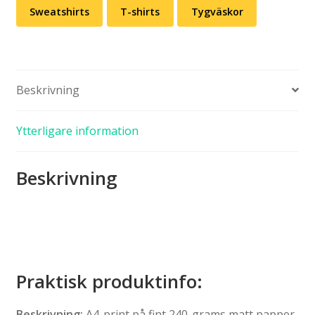
Sweatshirts
T-shirts
Tygväskor
Beskrivning
Ytterligare information
Beskrivning
Praktisk produktinfo:
Beskrivning:
A4-print på fint 240-grams matt papper.