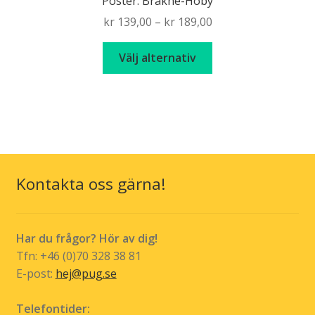
Poster: Bräkne-Hoby
Price
kr
139,00
–
kr
189,00
range:
Den
kr 139,00
Välj alternativ
här
through
produkten
kr 189,00
har
flera
varianter.
De
olika
Kontakta oss gärna!
alternativen
kan
väljas
Har du frågor? Hör av dig!
på
Tfn: +46 (0)70 328 38 81
produktsidan
E-post:
hej@pug.se
Telefontider: