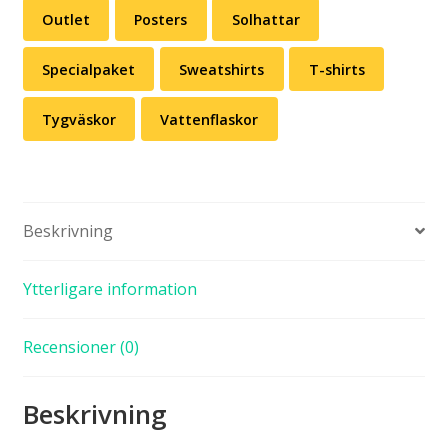
Outlet
Posters
Solhattar
Specialpaket
Sweatshirts
T-shirts
Tygväskor
Vattenflaskor
Beskrivning
Ytterligare information
Recensioner (0)
Beskrivning