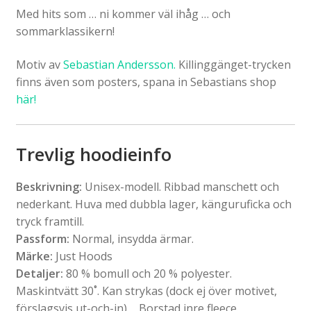
Med hits som … ni kommer väl ihåg … och
sommarklassikern!
Motiv av
Sebastian Andersson.
Killinggänget-trycken
finns även som posters, spana in Sebastians shop
här!
Trevlig hoodieinfo
Beskrivning:
Unisex-modell. Ribbad manschett och
nederkant. Huva med dubbla lager, känguruficka och
tryck framtill.
Passform:
Normal, insydda ärmar.
Märke:
Just Hoods
Detaljer:
80 % bomull och 20 % polyester.
Maskintvätt 30˚. Kan strykas (dock ej över motivet,
förslagsvis ut-och-in) . Borstad inre fleece.