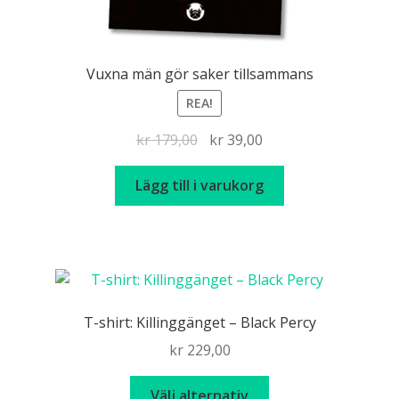
Vuxna män gör saker tillsammans
REA!
Det
Det
kr
179,00
kr
39,00
ursprungliga
nuvarande
priset
priset
Lägg till i varukorg
var:
är:
kr 179,00.
kr 39,00.
T-shirt: Killinggänget – Black Percy
kr
229,00
Den
Välj alternativ