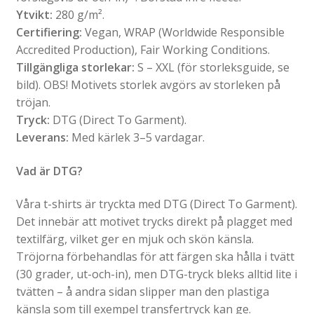
Ytvikt:
280 g/m².
Certifiering:
Vegan, WRAP (Worldwide Responsible
Accredited Production), Fair Working Conditions.
Tillgängliga storlekar:
S – XXL (för storleksguide, se
bild). OBS! Motivets storlek avgörs av storleken på
tröjan.
Tryck:
DTG (Direct To Garment).
Leverans:
Med kärlek 3–5 vardagar.
Vad är DTG?
Våra t-shirts är tryckta med DTG (Direct To Garment).
Det innebär att motivet trycks direkt på plagget med
textilfärg, vilket ger en mjuk och skön känsla.
Tröjorna förbehandlas för att färgen ska hålla i tvätt
(30 grader, ut-och-in), men DTG-tryck bleks alltid lite i
tvätten – å andra sidan slipper man den plastiga
känsla som till exempel transfertryck kan ge.