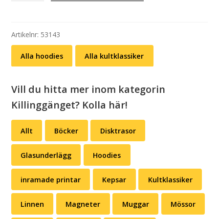
–
Kroumata
mängd
Artikelnr:
53143
Alla hoodies
Alla kultklassiker
Vill du hitta mer inom kategorin
Killinggänget? Kolla här!
Allt
Böcker
Disktrasor
Glasunderlägg
Hoodies
inramade printar
Kepsar
Kultklassiker
Linnen
Magneter
Muggar
Mössor