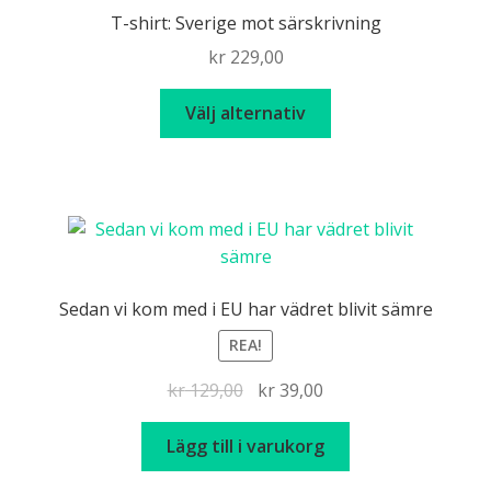
T-shirt: Sverige mot särskrivning
kr
229,00
Den
Välj alternativ
här
produkten
har
flera
varianter.
De
olika
Sedan vi kom med i EU har vädret blivit sämre
alternativen
REA!
kan
väljas
Det
Det
kr
129,00
kr
39,00
på
ursprungliga
nuvarande
produktsidan
priset
priset
Lägg till i varukorg
var:
är: