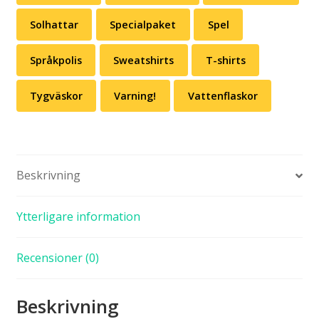
Solhattar
Specialpaket
Spel
Språkpolis
Sweatshirts
T-shirts
Tygväskor
Varning!
Vattenflaskor
Beskrivning
Ytterligare information
Recensioner (0)
Beskrivning