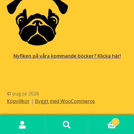
Nyfiken på våra kommande böcker? Klicka här!
© pug.se 2026
Köpvillkor
Byggt med WooCommerce
.
0
Sök
Sök