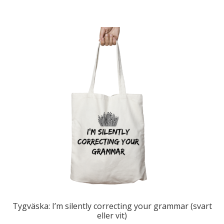
kr 129,00.
kr 39,00.
Tygväska: I’m silently correcting your grammar (svart
eller vit)