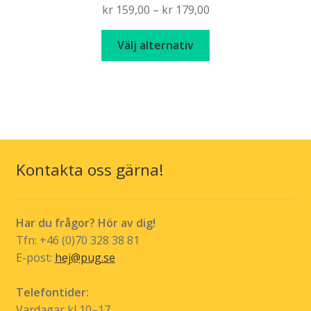
Price
kr
159,00
–
kr
179,00
range:
Den
kr 159,00
Välj alternativ
här
through
produkten
kr 179,00
har
flera
varianter.
De
olika
Kontakta oss gärna!
alternativen
kan
väljas
Har du frågor? Hör av dig!
på
Tfn: +46 (0)70 328 38 81
produktsidan
E-post:
hej@pug.se
Telefontider:
Vardagar kl 10–17