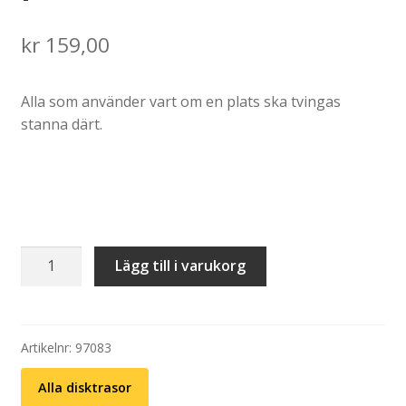
kr
159,00
Alla som använder vart om en plats ska tvingas
stanna därt.
Disktrasa:
Lägg till i varukorg
Därt
(2-
pack)
mängd
Artikelnr:
97083
Alla disktrasor