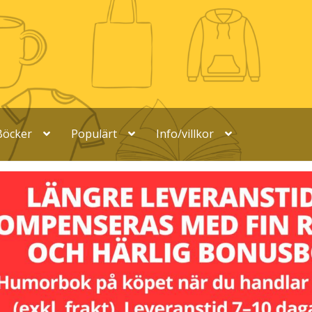
Böcker
Populärt
Info/villkor