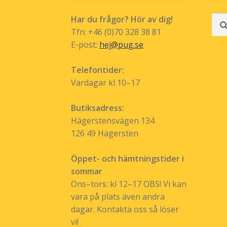
Sök
Har du frågor? Hör av dig!
efte
Tfn: +46 (0)70 328 38 81
E-post:
hej@pug.se
Telefontider:
Vardagar kl 10–17
Butiksadress:
Hägerstensvägen 134
126 49 Hägersten
Öppet- och hämtningstider i
sommar
Ons–tors: kl 12–17 OBS! Vi kan
vara på plats även andra
dagar. Kontakta oss så löser
vi!