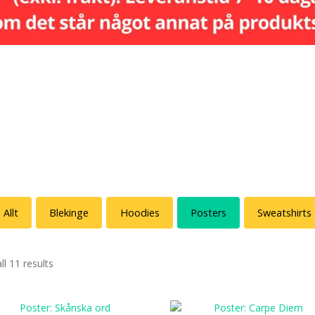
Allt
Blekinge
Hoodies
Posters
Sweatshirts
l 11 results