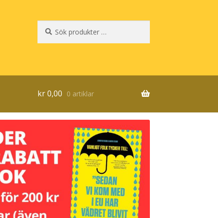
Sök
Sök
efter:
kr
0,00
0 artiklar