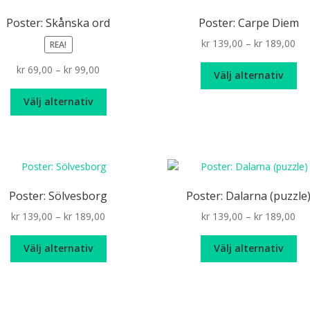
Poster: Skånska ord
Poster: Carpe Diem
Pri
kr
139,00
–
kr
189,00
REA!
ran
De
Price
kr
69,00
–
kr
99,00
kr 
Välj alternativ
hä
range:
th
Den
pr
kr 69,00
Välj alternativ
kr 
här
ha
through
produkten
fle
kr 99,00
har
var
flera
De
varianter.
oli
De
alt
Poster: Sölvesborg
Poster: Dalarna (puzzle
olika
ka
Price
Pri
kr
139,00
–
kr
189,00
kr
139,00
–
kr
189,00
alternativen
väl
range:
ran
kan
på
Den
De
kr 139,00
kr 
väljas
Välj alternativ
Välj alternativ
pr
här
hä
through
th
på
produkten
pr
kr 189,00
kr 
produktsidan
har
ha
flera
fle