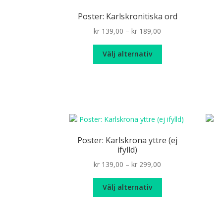
Poster: Karlskronitiska ord
Price
kr
139,00
–
kr
189,00
range:
Den
kr 139,00
Välj alternativ
här
through
produkten
kr 189,00
har
flera
varianter.
De
olika
alternativen
Poster: Karlskrona yttre (ej
kan
ifylld)
väljas
Price
kr
139,00
–
kr
299,00
på
range:
produktsidan
Den
kr 139,00
Välj alternativ
här
through
produkten
kr 299,00
har