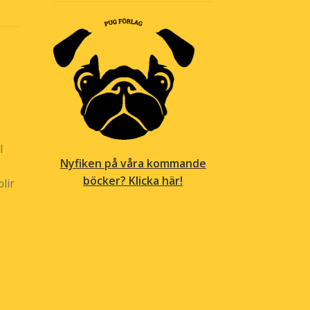
l
Nyfiken på våra kommande
böcker? Klicka här!
lir