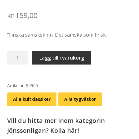
kr
159,00
”Finska sämskskinn. Det sämska som finsk.”
Tygväska:
Lägg till i varukorg
Sickan
–
Sämskskinn
mängd
Artikelnr:
84965
Alla kultklassiker
Alla tygväskor
Vill du hitta mer inom kategorin
Jönssonligan? Kolla här!