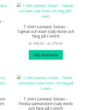
ra
på
ianter.
produktsidan
ka
n –
ernativen
T-shirt (unisex): Sickan –
n
Tajmat och klart (välj motiv och
jas
färg på t-shirt)
Price
kr
249,00
–
kr
279,00
oduktsidan
n
range:
r
Den
kr 249,00
Välj alternativ
odukten
här
through
r
produkten
kr 279,00
ra
har
ianter.
flera
varianter.
ka
De
ernativen
olika
n
alternativen
änn
T-shirt (unisex): Sickan –
jas
kan
och
Finska sämskskinn (välj motiv
väljas
och färg på t-shirt)