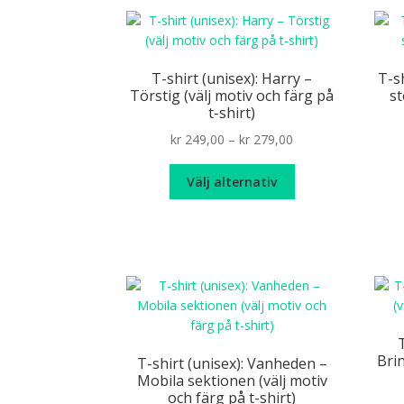
på
produktsidan
T-shirt (unisex): Harry –
T-sh
Törstig (välj motiv och färg på
st
t-shirt)
Price
kr
249,00
–
kr
279,00
range:
Den
kr 249,00
Välj alternativ
här
through
produkten
kr 279,00
har
flera
varianter.
De
olika
alternativen
T
kan
Brin
T-shirt (unisex): Vanheden –
väljas
Mobila sektionen (välj motiv
på
och färg på t-shirt)