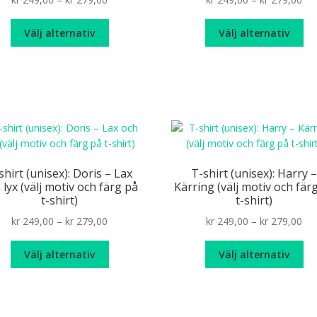
produktsidan
pr
range:
ran
Den
De
kr 249,00
kr 
Välj alternativ
Välj alternativ
här
hä
through
th
produkten
pr
kr 279,00
kr 
har
ha
flera
fle
varianter.
var
De
De
olika
oli
alternativen
alt
kan
ka
shirt (unisex): Doris – Lax
T-shirt (unisex): Harry 
väljas
väl
 lyx (välj motiv och färg på
Kärring (välj motiv och fär
på
på
t-shirt)
t-shirt)
produktsidan
pr
Price
Pri
kr
249,00
–
kr
279,00
kr
249,00
–
kr
279,00
range:
ran
Den
De
kr 249,00
kr 
Välj alternativ
Välj alternativ
här
hä
through
th
produkten
pr
kr 279,00
kr 
har
ha
flera
fle