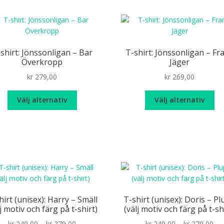
shirt: Jönssonligan – Bar
T-shirt: Jönssonligan – Fr
Överkropp
Jäger
kr
279,00
kr
269,00
Den
De
Välj alternativ
Välj alternativ
här
hä
produkten
pr
har
ha
flera
fle
varianter.
var
De
De
olika
oli
alternativen
alt
kan
ka
hirt (unisex): Harry – Smäll
T-shirt (unisex): Doris – P
väljas
väl
lj motiv och färg på t-shirt)
(välj motiv och färg på t-sh
på
på
Price
Pri
kr
249,00
–
kr
279,00
kr
249,00
–
kr
279,00