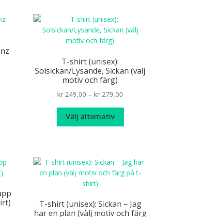
anz
T-shirt (unisex):
Solsickan/Lysande, Sickan (välj
motiv och färg)
n
Price
kr
249,00
–
kr
279,00
r
range:
Den
odukten
kr 249,00
Välj alternativ
här
r
through
produkten
ra
kr 279,00
har
ianter.
flera
varianter.
ka
De
ernativen
olika
n
lupp
alternativen
jas
irt)
T-shirt (unisex): Sickan – Jag
kan
har en plan (välj motiv och färg
ce