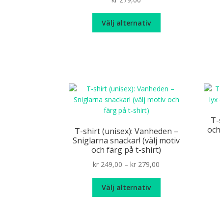
produktsidan
Den
Välj alternativ
här
produkten
har
flera
varianter.
De
olika
alternativen
kan
T-
väljas
och
T-shirt (unisex): Vanheden –
på
Sniglarna snackar! (välj motiv
produktsidan
och färg på t-shirt)
Price
kr
249,00
–
kr
279,00
range:
Den
kr 249,00
Välj alternativ
här
through
produkten
kr 279,00
har