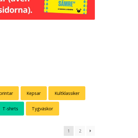
printar
Kepsar
Kultklassiker
T-shirts
Tygväskor
1
2