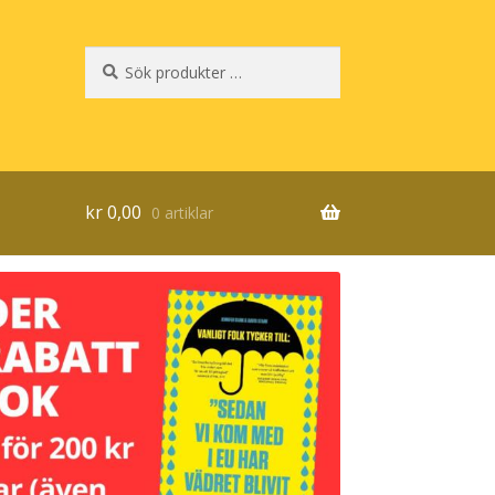
Sök
Sök
efter:
kr
0,00
0 artiklar