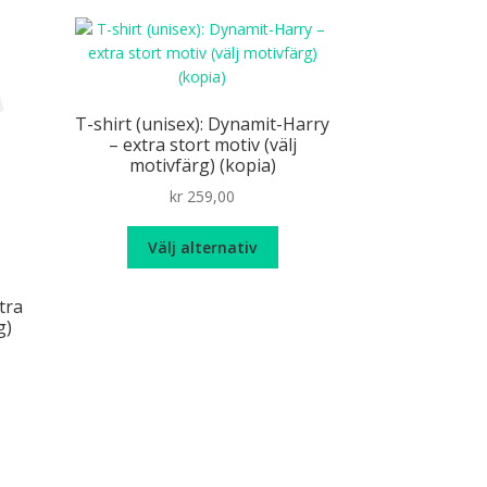
ianter.
flera
varianter.
ka
De
ernativen
olika
n
alternativen
T-shirt (unisex): Dynamit-Harry
jas
kan
– extra stort motiv (välj
väljas
motivfärg) (kopia)
oduktsidan
på
kr
259,00
produktsidan
Den
Välj alternativ
här
produkten
tra
har
g)
flera
varianter.
De
n
olika
r
alternativen
odukten
kan
r
väljas