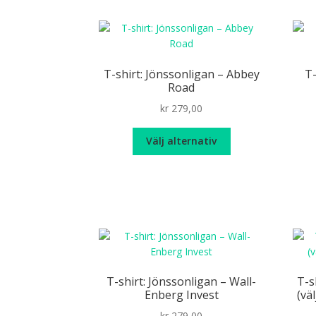
T-shirt: Jönssonligan – Abbey
T-
Road
kr
279,00
Den
Välj alternativ
här
produkten
har
flera
varianter.
De
olika
alternativen
kan
T-shirt: Jönssonligan – Wall-
T-s
väljas
Enberg Invest
(vä
på
kr
279,00