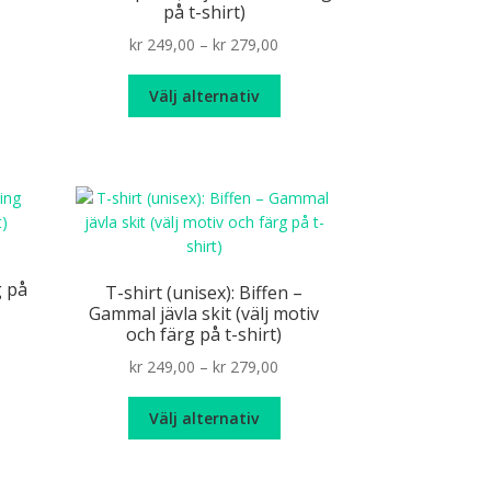
väljas
oduktsidan
på t-shirt)
ge:
på
n
Price
kr
249,00
–
kr
279,00
249,00
produktsidan
r
range:
rough
Den
odukten
kr 249,00
279,00
Välj alternativ
här
r
through
produkten
ra
kr 279,00
har
ianter.
flera
varianter.
ka
De
ernativen
olika
n
–
alternativen
jas
g på
T-shirt (unisex): Biffen –
kan
Gammal jävla skit (välj motiv
väljas
oduktsidan
och färg på t-shirt)
ce
på
ge:
Price
kr
249,00
–
kr
279,00
produktsidan
n
249,00
range:
r
Den
rough
kr 249,00
Välj alternativ
odukten
här
279,00
through
r
produkten
kr 279,00
ra
har