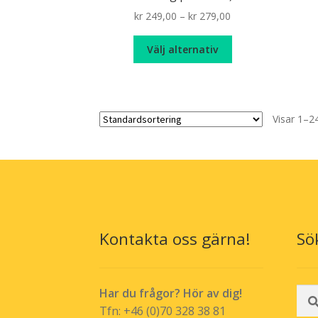
produktsidan
Price
kr
249,00
–
kr
279,00
range:
Den
kr 249,00
Välj alternativ
här
through
produkten
kr 279,00
har
flera
Visar 1–24
varianter.
De
olika
alternativen
kan
väljas
på
produktsidan
Kontakta oss gärna!
Sö
Sök
Har du frågor? Hör av dig!
efte
Tfn: +46 (0)70 328 38 81