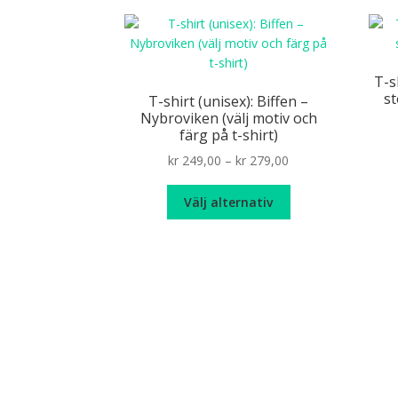
flera
varianter.
De
olika
T-s
alternativen
st
T-shirt (unisex): Biffen –
kan
Nybroviken (välj motiv och
väljas
färg på t-shirt)
på
Price
kr
249,00
–
kr
279,00
produktsidan
range:
Den
kr 249,00
Välj alternativ
här
through
produkten
kr 279,00
har
flera
varianter.
De
olika
alternativen
kan
väljas