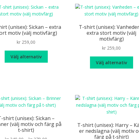
fle
var
De
oli
irt (unisex): Sickan – extra
T-shirt (unisex): Vanhede
alt
ort motiv (välj motivfärg)
extra stort motiv (välj
ka
motivfärg)
kr
259,00
väl
kr
259,00
på
Den
Välj alternativ
pr
De
här
Välj alternativ
hä
produkten
pr
har
ha
flera
fle
varianter.
var
De
De
olika
oli
alternativen
alt
kan
-shirt (unisex): Sickan –
ka
väljas
ner (välj motiv och färg på
T-shirt (unisex): Harry – K
väl
på
t-shirt)
er nedslagna (välj motiv 
på
produktsidan
färg på t-shirt)
Price