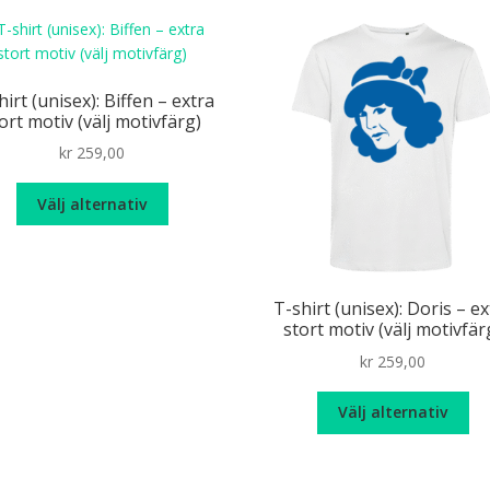
varianter.
var
De
De
olika
oli
alternativen
alt
hirt (unisex): Biffen – extra
kan
ka
ort motiv (välj motivfärg)
väljas
väl
kr
259,00
på
på
produktsidan
pr
Den
Välj alternativ
här
produkten
har
flera
T-shirt (unisex): Doris – ex
varianter.
stort motiv (välj motivfär
De
kr
259,00
olika
alternativen
De
kan
Välj alternativ
hä
väljas
pr
på
ha
produktsidan