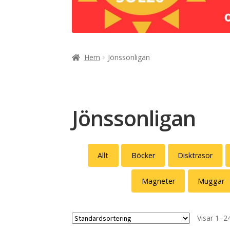
Hem
Jönssonligan
Jönssonligan
Allt
Böcker
Disktrasor
Magneter
Muggar
Visar 1–24