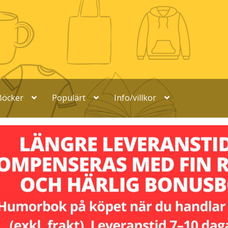
Böcker
Populärt
Info/villkor