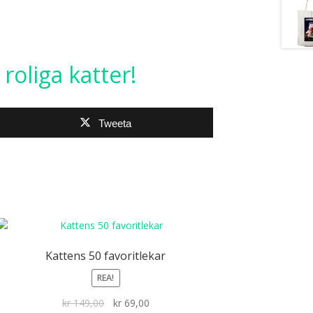
 roliga katter!
Tweeta
Kattens 50 favoritlekar
REA!
Det
Det
kr
149,00
kr
69,00