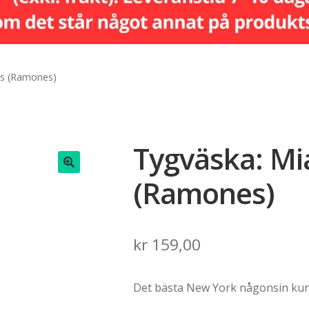
s (Ramones)
Tygväska: M
(Ramones)
🔍
kr
159,00
Det bästa New York någonsin kun