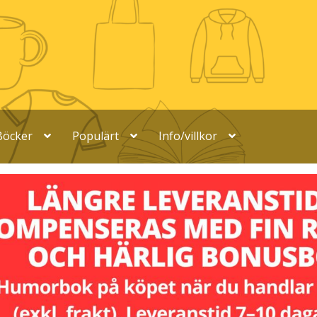
Böcker
Populärt
Info/villkor