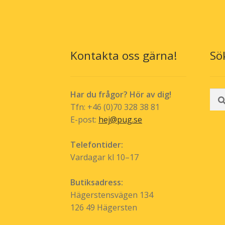
Kontakta oss gärna!
Sö
Sök
Har du frågor? Hör av dig!
efte
Tfn: +46 (0)70 328 38 81
E-post:
hej@pug.se
Telefontider:
Vardagar kl 10–17
Butiksadress:
Hägerstensvägen 134
126 49 Hägersten