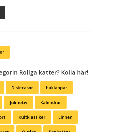
or
egorin Roliga katter? Kolla här!
Disktrasor
haklappar
Julmotiv
Kalendrar
ort
Kultklassiker
Linnen
ssor
Outlet
Popkatter