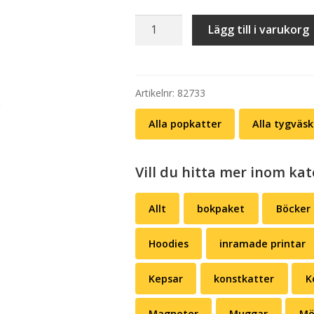
Tygväska:
Lägg till i varukorg
Miawmones
(Ramones)
mängd
Artikelnr:
82733
Alla popkatter
Alla tygväsk
Vill du hitta mer inom kat
Allt
bokpaket
Böcker
Hoodies
inramade printar
Kepsar
konstkatter
K
Magneter
Muggar
Mö