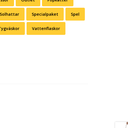
Solhattar
Specialpaket
Spel
Tygväskor
Vattenflaskor