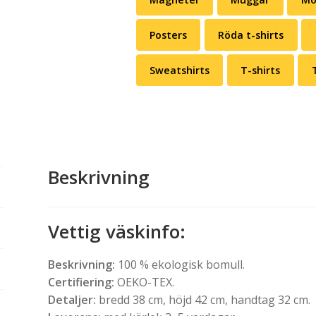
Posters
Röda t-shirts
Sweatshirts
T-shirts
Beskrivning
Vettig väskinfo
:
Beskrivning:
100 % ekologisk bomull.
Certifiering:
OEKO-TEX.
Detaljer:
bredd 38 cm, höjd 42 cm, handtag 32 cm.