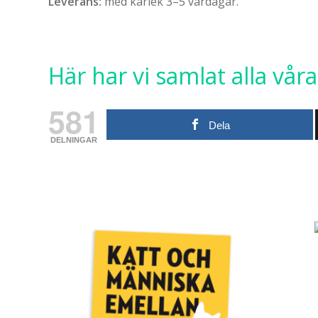
Leverans:
med kärlek 3–5 vardagar.
Här har vi samlat alla våra
581
Dela
DELNINGAR