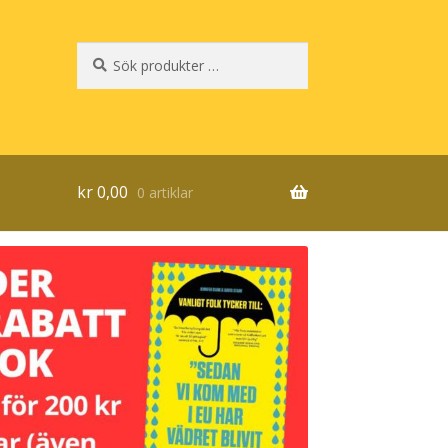
Sök
Sök
efter:
kr
0,00
0 artiklar