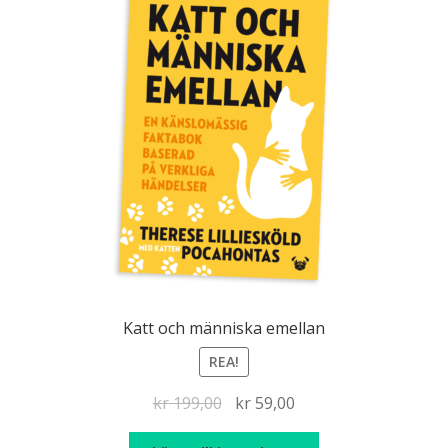
Katt och människa emellan
REA!
Det
Det
kr
199,00
kr
59,00
ursprungliga
nuvarande