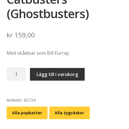
(Ghostbusters)
kr
159,00
Med skådisar som Bill Furray.
Tygväska:
Lägg till i varukorg
Catbusters
(Ghostbusters)
mängd
Artikelnr:
82734
Alla popkatter
Alla tygväskor