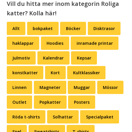
Vill du hitta mer inom kategorin Roliga
katter? Kolla här!
Allt
bokpaket
Böcker
Disktrasor
haklappar
Hoodies
inramade printar
Julmotiv
Kalendrar
Kepsar
konstkatter
Kort
Kultklassiker
Linnen
Magneter
Muggar
Mössor
Outlet
Popkatter
Posters
Röda t-shirts
Solhattar
Specialpaket
Spel
Sweatshirts
T-shirts