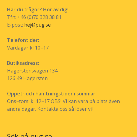
Har du frågor? Hör av dig!
Tfn: +46 (0)70 328 38 81
E-post:
hej@pug.se
Telefontider:
Vardagar kl 10–17
Butiksadress:
Hägerstensvägen 134
126 49 Hägersten
Öppet- och hämtningstider i sommar
Ons–tors: kl 12–17 OBS! Vi kan vara på plats även
andra dagar. Kontakta oss så löser vi!
Sök på pug.se