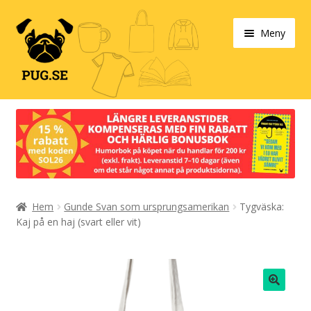
Hoppa
Hoppa
Meny
till
till
navigering
innehåll
Varukorg
Expand
Våra produkter
under
Designa själv!
Expand
Hem
Gunde Svan som ursprungsamerikan
Tygväska:
Böcker
under
Kaj på en haj (svart eller vit)
Expand
Populärt
under
Expand
Info/villkor
under
🔍