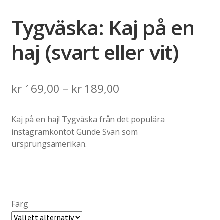
Tygväska: Kaj på en
haj (svart eller vit)
Price
kr
169,00
–
kr
189,00
range:
Kaj på en haj! Tygväska från det populära
kr 169,00
instagramkontot Gunde Svan som
through
ursprungsamerikan.
kr 189,00
Färg