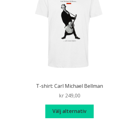
T-shirt: Carl Michael Bellman
kr
249,00
Den
Välj alternativ
här
produkten
har
flera