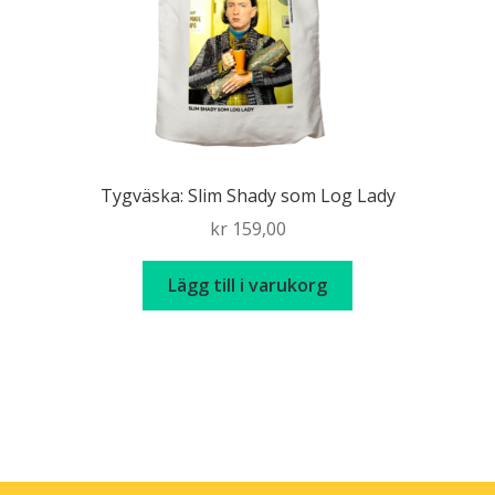
produktsidan
Tygväska: Slim Shady som Log Lady
kr
159,00
Lägg till i varukorg