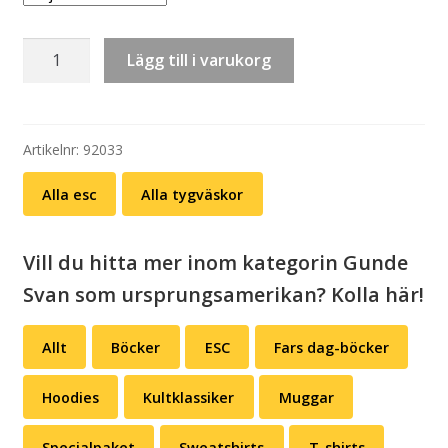
Tygväska:
Lägg till i varukorg
Kaj
på
en
haj
Artikelnr:
92033
(svart
Alla esc
Alla tygväskor
eller
vit)
mängd
Vill du hitta mer inom kategorin Gunde
Svan som ursprungsamerikan? Kolla här!
Allt
Böcker
ESC
Fars dag-böcker
Hoodies
Kultklassiker
Muggar
Specialpaket
Sweatshirts
T-shirts