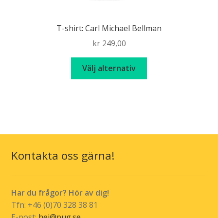
T-shirt: Carl Michael Bellman
kr
249,00
Den
Välj alternativ
här
produkten
har
flera
varianter.
De
olika
Kontakta oss gärna!
alternativen
kan
väljas
Har du frågor? Hör av dig!
på
Tfn: +46 (0)70 328 38 81
produktsidan
E-post:
hej@pug.se