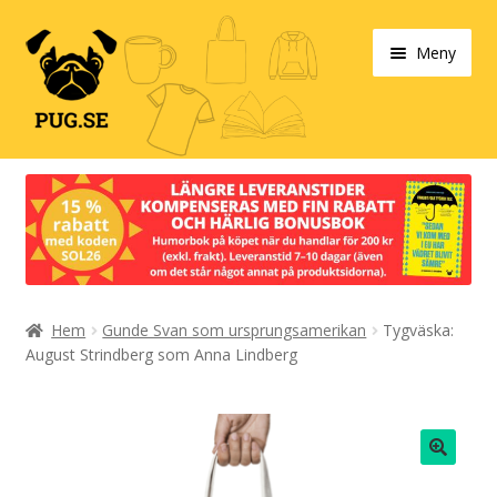
Hoppa
Hoppa
Meny
till
till
navigering
innehåll
Varukorg
Expand
Våra produkter
under
Designa själv!
Expand
Hem
Gunde Svan som ursprungsamerikan
Tygväska:
Böcker
under
August Strindberg som Anna Lindberg
Expand
Populärt
under
Expand
Info/villkor
under
🔍