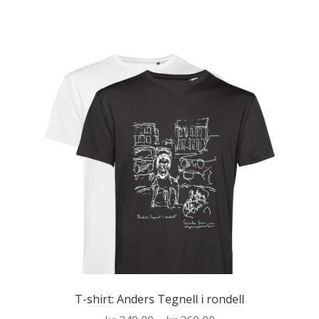
produkten
har
flera
varianter.
De
olika
alternativen
kan
väljas
på
produktsidan
T-shirt: Anders Tegnell i rondell