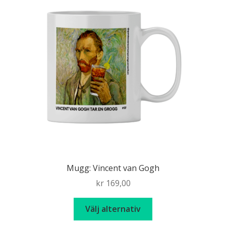
Mugg: Vincent van Gogh
kr
169,00
Den
Välj alternativ
här