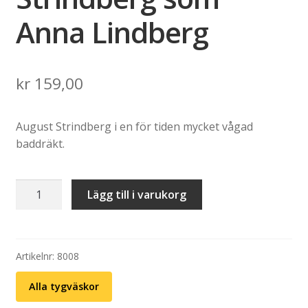
Anna Lindberg
kr
159,00
August Strindberg i en för tiden mycket vågad
baddräkt.
Tygväska:
Lägg till i varukorg
August
Strindberg
som
Anna
Artikelnr:
8008
Lindberg
Alla tygväskor
mängd