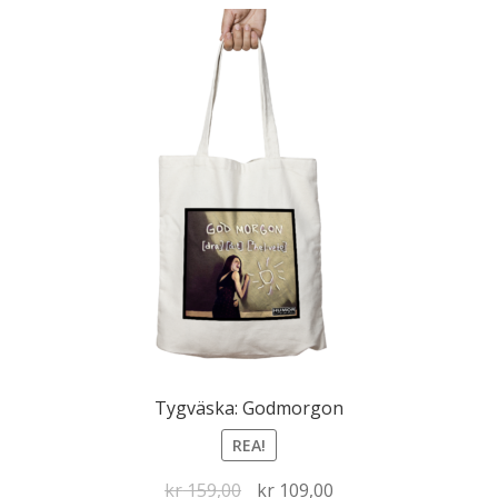
Tygväska: Godmorgon
REA!
Det
Det
kr
159,00
kr
109,00