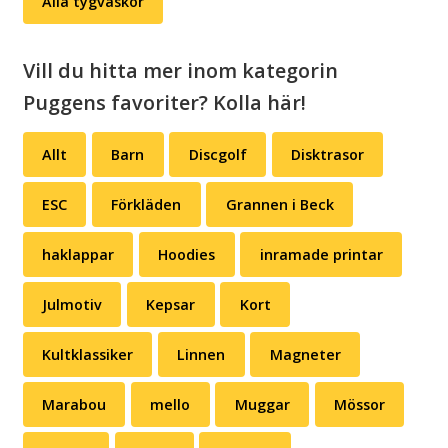
Alla tygväskor
Vill du hitta mer inom kategorin
Puggens favoriter? Kolla här!
Allt
Barn
Discgolf
Disktrasor
ESC
Förkläden
Grannen i Beck
haklappar
Hoodies
inramade printar
Julmotiv
Kepsar
Kort
Kultklassiker
Linnen
Magneter
Marabou
mello
Muggar
Mössor