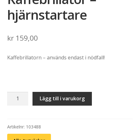
hjärnstartare
kr
159,00
Kaffebrillatorn – används endast i nödfall!
Tygväska:
Lägg till i varukorg
Kaffebrillator
–
hjärnstartare
mängd
Artikelnr:
103488