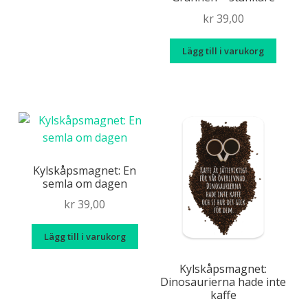
T-shirts
Tygväskor
Vattenflaskor
kr
39,00
Lägg till i varukorg
Kylskåpsmagnet: En
semla om dagen
kr
39,00
Lägg till i varukorg
Kylskåpsmagnet:
Dinosaurierna hade inte
kaffe