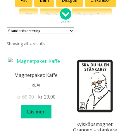
Allt
Barn
Discgolf
Disktrasor
ESC
Förkläden
Grannen i Beck
Visa fler
haklappar
Hoodies
inramade printar
Showing all 4 results
Julmotiv
Kepsar
Kort
Kultklassiker
Linnen
Magneter
Marabou
mello
Muggar
Mössor
Outlet
Pixlat
Magnetpaket: Kaffe
REA!
Posters
Röda t-shirts
Semlor
Det
Det
kr
69,00
kr
29,00
Smått & flott
Snacks
Sockor
ursprungliga
nuvarande
priset
priset
Läs mer
Solhattar
Specialpaket
Sweatshirts
var:
är:
Kylskåpsmagnet:
kr 69,00.
kr 29,00.
Grannen – stänkare