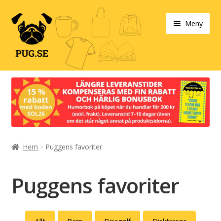
Hoppa
Hoppa
Meny
till
till
navigering
innehåll
Varukorg
Expand
Våra produkter
under
Designa själv!
Expand
Hem
Puggens favoriter
Böcker
under
Expand
Populärt
Puggens favoriter
under
Expand
Info/villkor
under